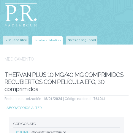
Búsqueda libre
Notas de seguridad
Listados alfabéticos
MEDICAMENTO
THERVAN PLUS 10 MG/40 MG COMPRIMIDOS
RECUBIERTOS CON PELÍCULA EFG, 30
comprimidos
Fecha de autorización:
18/01/2024
| Código nacional:
764041
LABORATORIOS ALTER
CÓDIGOS ATC
C10BA05
atorvastatina y ezetimibe