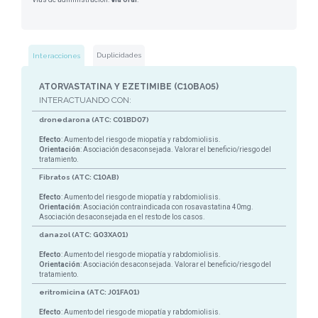
Duplicidades
Interacciones
ATORVASTATINA Y EZETIMIBE (C10BA05)
INTERACTUANDO CON:
dronedarona (ATC: C01BD07)
Efecto
: Aumento del riesgo de miopatía y rabdomiolisis.
Orientación
: Asociación desaconsejada. Valorar el beneficio/riesgo del
tratamiento.
Fibratos (ATC: C10AB)
Efecto
: Aumento del riesgo de miopatía y rabdomiolisis.
Orientación
: Asociación contraindicada con rosavastatina 40mg.
Asociación desaconsejada en el resto de los casos.
danazol (ATC: G03XA01)
Efecto
: Aumento del riesgo de miopatía y rabdomiolisis.
Orientación
: Asociación desaconsejada. Valorar el beneficio/riesgo del
tratamiento.
eritromicina (ATC: J01FA01)
Efecto
: Aumento del riesgo de miopatía y rabdomiolisis.