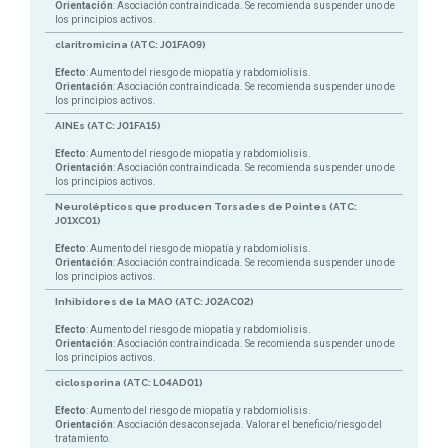
Orientación
: Asociación contraindicada. Se recomienda suspender uno de
los principios activos.
claritromicina (ATC: J01FA09)
Efecto
: Aumento del riesgo de miopatía y rabdomiolisis.
Orientación
: Asociación contraindicada. Se recomienda suspender uno de
los principios activos.
AINEs (ATC: J01FA15)
Efecto
: Aumento del riesgo de miopatía y rabdomiolisis.
Orientación
: Asociación contraindicada. Se recomienda suspender uno de
los principios activos.
Neurolépticos que producen Torsades de Pointes (ATC:
J01XC01)
Efecto
: Aumento del riesgo de miopatía y rabdomiolisis.
Orientación
: Asociación contraindicada. Se recomienda suspender uno de
los principios activos.
Inhibidores de la MAO (ATC: J02AC02)
Efecto
: Aumento del riesgo de miopatía y rabdomiolisis.
Orientación
: Asociación contraindicada. Se recomienda suspender uno de
los principios activos.
ciclosporina (ATC: L04AD01)
Efecto
: Aumento del riesgo de miopatía y rabdomiolisis.
Orientación
: Asociación desaconsejada. Valorar el beneficio/riesgo del
tratamiento.