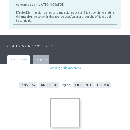
carbamazepina (ATC: N03AF01)
Efecto
: Disminución de las concentraciones plasmáticas de simvastatina.
Orientación
: Asociación desaconsejada. Valorar el beneficio/riesgo del
tratamiento.
FICHA TÉCNICA Y PROSPECTO
Ficha técnica
Prospecto
Descargar ficha técnica
PRIMERA
ANTERIOR
SIGUIENTE
ÚLTIMA
Página:
/