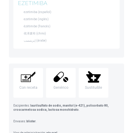
EZETIMIBA
ezetimiba (español)
ezetimibe (inglés)
ézétimibe (francés)
依泽麦布 (chino)
إيزيتيميب (árabe)
Con receta
Genérico
Sustituible
Excipientes:
laurilsulfato de sodio, manitol (e-421), polisorbato 80,
croscarmelosa sodica, lactosa monohidrato
.
Envases:
blister
.
Vias de administración:
vía oral
.