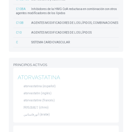
C10BA
Inhibidores de la HMG CoA reductasa en combinación con otros
agentes modificadores de los lípidos
C10B
AGENTES MODIFICADORES DE LOS LÍPIDOS, COMBINACIONES
C10
AGENTES MODIFICADORES DE LOS LÍPIDOS
C
SISTEMA CARDIOVASCULAR
PRINCIPIOS ACTIVOS
ATORVASTATINA
atorvastatina (español)
atorvastatin (inglés)
atorvastatine (francés)
阿托伐他汀 (chino)
أتورفاستاتين (árabe)