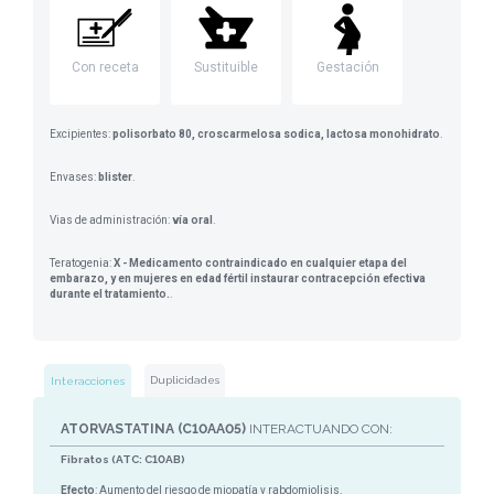
Con receta
Sustituible
Gestación
Excipientes:
polisorbato 80, croscarmelosa sodica, lactosa monohidrato
.
Envases:
blister
.
Vias de administración:
vía oral
.
Teratogenia:
X - Medicamento contraindicado en cualquier etapa del
embarazo, y en mujeres en edad fértil instaurar contracepción efectiva
durante el tratamiento.
.
Duplicidades
Interacciones
ATORVASTATINA (C10AA05)
INTERACTUANDO CON:
Fibratos (ATC: C10AB)
Efecto
: Aumento del riesgo de miopatía y rabdomiolisis.