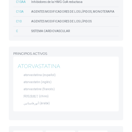
C10AA
Inhibidores de la HMG CoA reductasa
C10A
AGENTES MODIFICADORES DE LOS LÍPIDOS, MONOTERAPIA
C10
AGENTES MODIFICADORES DE LOS LÍPIDOS
C
SISTEMA CARDIOVASCULAR
PRINCIPIOS ACTIVOS
ATORVASTATINA
atorvastatina (español)
atorvastatin (inglés)
atorvastatine (francés)
阿托伐他汀 (chino)
أتورفاستاتين (árabe)