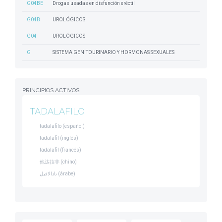
G04BE
Drogas usadas en disfunción eréctil
G04B
UROLÓGICOS
G04
UROLÓGICOS
G
SISTEMA GENITOURINARIO Y HORMONAS SEXUALES
PRINCIPIOS ACTIVOS
TADALAFILO
tadalafilo (español)
tadalafil (inglés)
tadalafil (francés)
他达拉非 (chino)
تادالافيل (árabe)