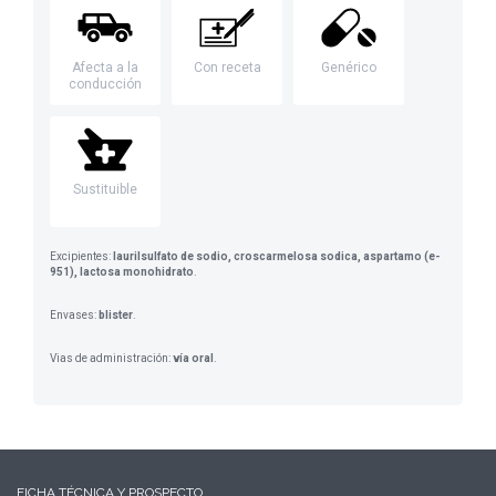
Afecta a la
Con receta
Genérico
conducción
Sustituible
Excipientes:
laurilsulfato de sodio, croscarmelosa sodica, aspartamo (e-
951), lactosa monohidrato
.
Envases:
blister
.
Vias de administración:
vía oral
.
FICHA TÉCNICA Y PROSPECTO