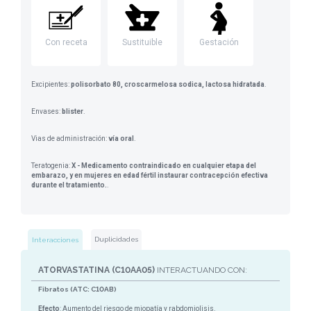
Con receta
Sustituible
Gestación
Excipientes:
polisorbato 80, croscarmelosa sodica, lactosa hidratada
.
Envases:
blister
.
Vias de administración:
vía oral
.
Teratogenia:
X - Medicamento contraindicado en cualquier etapa del
embarazo, y en mujeres en edad fértil instaurar contracepción efectiva
durante el tratamiento.
.
Duplicidades
Interacciones
ATORVASTATINA (C10AA05)
INTERACTUANDO CON:
Fibratos (ATC: C10AB)
Efecto
: Aumento del riesgo de miopatía y rabdomiolisis.