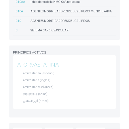
C10AA
Inhibidores de la HMG CoA reductasa
C10A
AGENTES MODIFICADORES DE LOS LÍPIDOS, MONOTERAPIA
C10
AGENTES MODIFICADORES DE LOS LÍPIDOS
C
SISTEMA CARDIOVASCULAR
PRINCIPIOS ACTIVOS
ATORVASTATINA
atorvastatina (español)
atorvastatin (inglés)
atorvastatine (francés)
阿托伐他汀 (chino)
أتورفاستاتين (árabe)