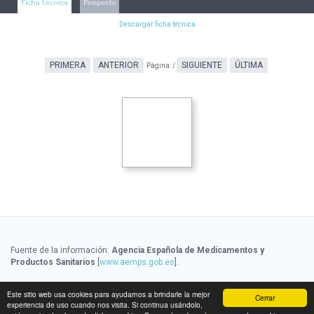
Ficha técnica
Prospecto
Descargar ficha técnica
PRIMERA
ANTERIOR
SIGUIENTE
ÚLTIMA
Página:
/
Fuente de la información:
Agencia Española de Medicamentos y
Productos Sanitarios
[
www.aemps.gob.es
].
Fuente de la información de precios:
Ministerio de Sanidad, Servicios
Este sitio web usa cookies para ayudarnos a brindarle la mejor
Cerrar
Sociales e Igualdad
[
www.msssi.gob.es
]
experiencia de uso cuando nos visita. Si continua usándolo,