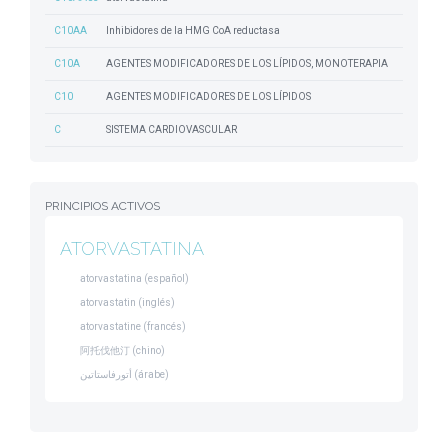
C10AA
Inhibidores de la HMG CoA reductasa
C10A
AGENTES MODIFICADORES DE LOS LÍPIDOS, MONOTERAPIA
C10
AGENTES MODIFICADORES DE LOS LÍPIDOS
C
SISTEMA CARDIOVASCULAR
PRINCIPIOS ACTIVOS
ATORVASTATINA
atorvastatina (español)
atorvastatin (inglés)
atorvastatine (francés)
阿托伐他汀 (chino)
أتورفاستاتين (árabe)