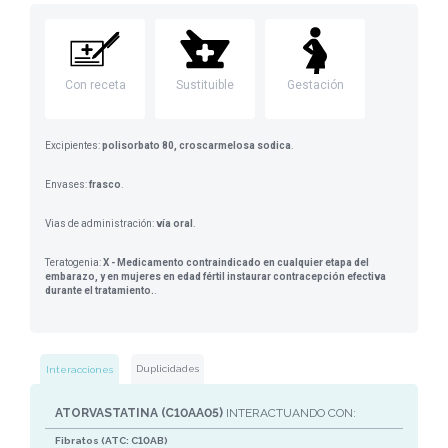
Con receta
Sustituible
Gestación
Excipientes:
polisorbato 80, croscarmelosa sodica
.
Envases:
frasco
.
Vias de administración:
vía oral
.
Teratogenia:
X - Medicamento contraindicado en cualquier etapa del
embarazo, y en mujeres en edad fértil instaurar contracepción efectiva
durante el tratamiento.
.
Duplicidades
Interacciones
ATORVASTATINA (C10AA05)
INTERACTUANDO CON:
Fibratos (ATC: C10AB)