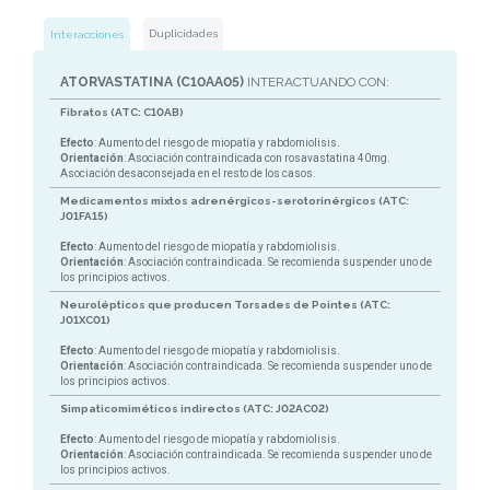
Duplicidades
Interacciones
ATORVASTATINA (C10AA05)
INTERACTUANDO CON:
Fibratos (ATC: C10AB)
Efecto
: Aumento del riesgo de miopatía y rabdomiolisis.
Orientación
: Asociación contraindicada con rosavastatina 40mg.
Asociación desaconsejada en el resto de los casos.
Medicamentos mixtos adrenérgicos-serotorinérgicos (ATC:
J01FA15)
Efecto
: Aumento del riesgo de miopatía y rabdomiolisis.
Orientación
: Asociación contraindicada. Se recomienda suspender uno de
los principios activos.
Neurolépticos que producen Torsades de Pointes (ATC:
J01XC01)
Efecto
: Aumento del riesgo de miopatía y rabdomiolisis.
Orientación
: Asociación contraindicada. Se recomienda suspender uno de
los principios activos.
Simpaticomiméticos indirectos (ATC: J02AC02)
Efecto
: Aumento del riesgo de miopatía y rabdomiolisis.
Orientación
: Asociación contraindicada. Se recomienda suspender uno de
los principios activos.