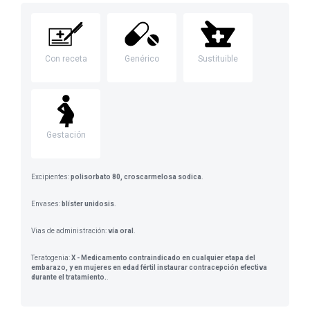
Con receta
Genérico
Sustituible
Gestación
Excipientes:
polisorbato 80, croscarmelosa sodica
.
Envases:
blíster unidosis
.
Vias de administración:
vía oral
.
Teratogenia:
X - Medicamento contraindicado en cualquier etapa del
embarazo, y en mujeres en edad fértil instaurar contracepción efectiva
durante el tratamiento.
.