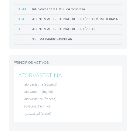
C10AA
Inhibidores de la HMG CoA reductasa
C10A
AGENTES MODIFICADORES DE LOS LÍPIDOS, MONOTERAPIA
C10
AGENTES MODIFICADORES DE LOS LÍPIDOS
C
SISTEMA CARDIOVASCULAR
PRINCIPIOS ACTIVOS
ATORVASTATINA
atorvastatina (español)
atorvastatin (inglés)
atorvastatine (francés)
阿托伐他汀 (chino)
أتورفاستاتين (árabe)