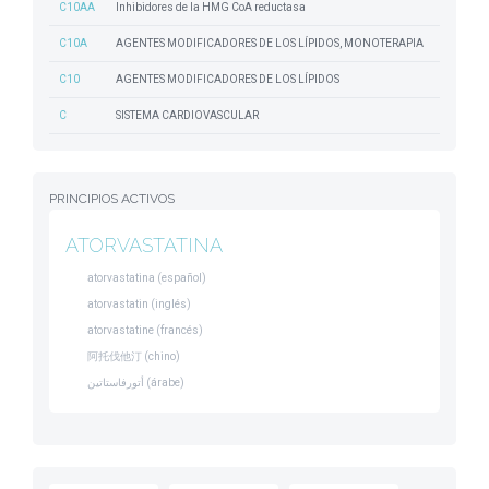
C10AA
Inhibidores de la HMG CoA reductasa
C10A
AGENTES MODIFICADORES DE LOS LÍPIDOS, MONOTERAPIA
C10
AGENTES MODIFICADORES DE LOS LÍPIDOS
C
SISTEMA CARDIOVASCULAR
PRINCIPIOS ACTIVOS
ATORVASTATINA
atorvastatina (español)
atorvastatin (inglés)
atorvastatine (francés)
阿托伐他汀 (chino)
أتورفاستاتين (árabe)