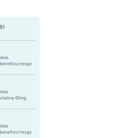
5)
isis.
 beneficio/riesgo
isis.
astatina 40mg.
isis.
 beneficio/riesgo