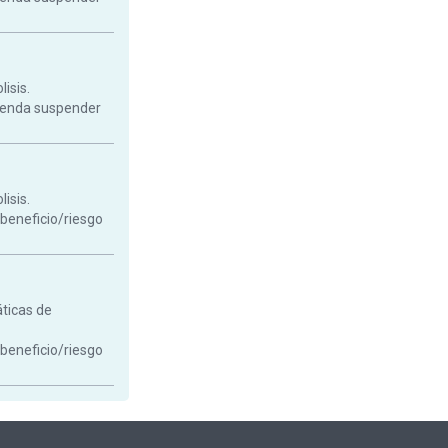
isis.
mienda suspender
isis.
 beneficio/riesgo
áticas de
 beneficio/riesgo