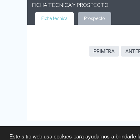
FICHA TÉCNICA Y PROSPECTO
Ficha técnica
Prospecto
PRIMERA
ANTE
Este sitio web usa cookies para ayudarnos a brindarle l
Fuente de la información:
Agencia Española de Medicamentos