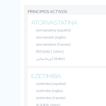
PRINCIPIOS ACTIVOS
ATORVASTATINA
atorvastatina (español)
atorvastatin (inglés)
atorvastatine (francés)
阿托伐他汀 (chino)
أتورفاستاتين (árabe)
EZETIMIBA
ezetimiba (español)
ezetimibe (inglés)
ézétimibe (francés)
依泽麦布 (chino)