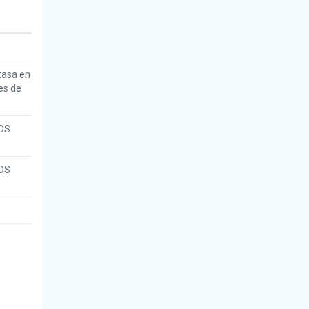
tasa en
es de
OS
OS