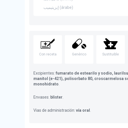
إيزيتيميب (árabe)
Con receta
Genérico
Sustituible
Excipientes:
fumarato de estearilo y sodio, laurils
manitol (e-421), polisorbato 80, croscarmelosa s
monohidrato
.
Envases:
blister
.
Vias de administración:
vía oral
.