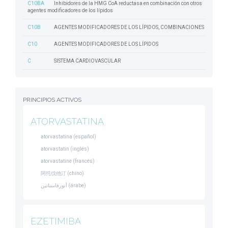
C10BA
Inhibidores de la HMG CoA reductasa en combinación con otros
agentes modificadores de los lípidos
C10B
AGENTES MODIFICADORES DE LOS LÍPIDOS, COMBINACIONES
C10
AGENTES MODIFICADORES DE LOS LÍPIDOS
C
SISTEMA CARDIOVASCULAR
PRINCIPIOS ACTIVOS
ATORVASTATINA
atorvastatina (español)
atorvastatin (inglés)
atorvastatine (francés)
阿托伐他汀 (chino)
أتورفاستاتين (árabe)
EZETIMIBA