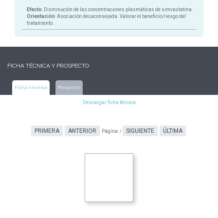
Efecto
: Disminución de las concentraciones plasmáticas de simvastatina.
Orientación
: Asociación desaconsejada. Valorar el beneficio/riesgo del
tratamiento.
FICHA TÉCNICA Y PROSPECTO
Ficha técnica
Prospecto
Descargar ficha técnica
PRIMERA
ANTERIOR
SIGUIENTE
ÚLTIMA
Página:
/