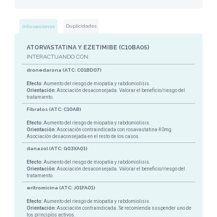
Duplicidades
Interacciones
ATORVASTATINA Y EZETIMIBE (C10BA05)
INTERACTUANDO CON:
dronedarona (ATC: C01BD07)
Efecto
: Aumento del riesgo de miopatía y rabdomiolisis.
Orientación
: Asociación desaconsejada. Valorar el beneficio/riesgo del
tratamiento.
Fibratos (ATC: C10AB)
Efecto
: Aumento del riesgo de miopatía y rabdomiolisis.
Orientación
: Asociación contraindicada con rosavastatina 40mg.
Asociación desaconsejada en el resto de los casos.
danazol (ATC: G03XA01)
Efecto
: Aumento del riesgo de miopatía y rabdomiolisis.
Orientación
: Asociación desaconsejada. Valorar el beneficio/riesgo del
tratamiento.
eritromicina (ATC: J01FA01)
Efecto
: Aumento del riesgo de miopatía y rabdomiolisis.
Orientación
: Asociación contraindicada. Se recomienda suspender uno de
los principios activos.