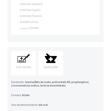
ezetimiba (español)
ezetimibe (inglés)
ézétimibe (francés)
依泽麦布 (chino)
إيزيتيميب (árabe)
Con receta
Sustituible
Excipientes:
laurilsulfato de sodio, polisorbato 80, propilenglicol,
croscarmelosa sodica, lactosa monohidrato
.
Envases:
blister
.
Vias de administración:
vía oral
.