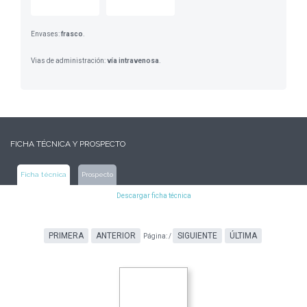
Envases:
frasco
.
Vias de administración:
vía intravenosa
.
FICHA TÉCNICA Y PROSPECTO
Ficha técnica
Prospecto
Descargar ficha técnica
PRIMERA
ANTERIOR
SIGUIENTE
ÚLTIMA
Página:
/