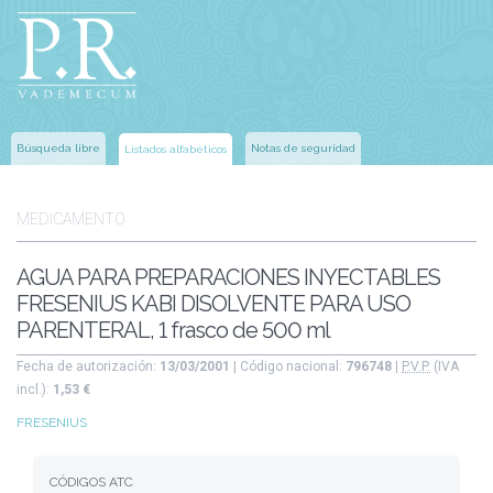
Búsqueda libre
Notas de seguridad
Listados alfabéticos
MEDICAMENTO
AGUA PARA PREPARACIONES INYECTABLES
FRESENIUS KABI DISOLVENTE PARA USO
PARENTERAL, 1 frasco de 500 ml
Fecha de autorización:
13/03/2001
| Código nacional:
796748
|
P.V.P.
(IVA
incl.):
1,53 €
FRESENIUS
CÓDIGOS ATC