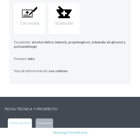
Con receta
Sustituible
Excipientes:
alcohol etilico (etanol), propilenglicol, estearato de glicerol y
polioxietilengli
.
Envases:
tubo
.
Vias de administración:
uso cutáneo
.
FICHA TÉCNICA Y PROSPECTO
Ficha técnica
Prospecto
Descargar ficha técnica