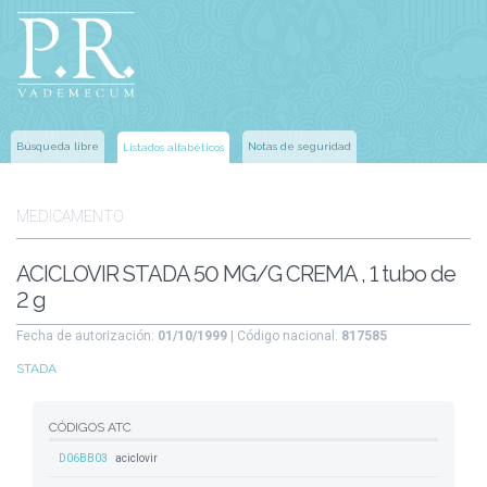
Búsqueda libre
Notas de seguridad
Listados alfabéticos
MEDICAMENTO
ACICLOVIR STADA 50 MG/G CREMA , 1 tubo de
2 g
Fecha de autorización:
01/10/1999
| Código nacional:
817585
STADA
CÓDIGOS ATC
D06BB03
aciclovir