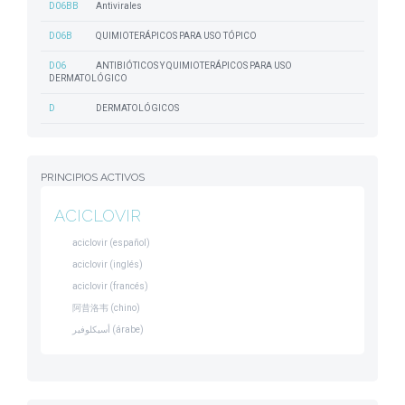
D06BB
Antivirales
D06B
QUIMIOTERÁPICOS PARA USO TÓPICO
D06
ANTIBIÓTICOS Y QUIMIOTERÁPICOS PARA USO
DERMATOLÓGICO
D
DERMATOLÓGICOS
PRINCIPIOS ACTIVOS
ACICLOVIR
aciclovir (español)
aciclovir (inglés)
aciclovir (francés)
阿昔洛韦 (chino)
أسيكلوفير (árabe)