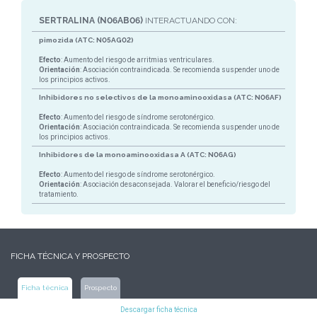
SERTRALINA (N06AB06)
INTERACTUANDO CON:
pimozida (ATC: N05AG02)
Efecto
: Aumento del riesgo de arritmias ventriculares.
Orientación
: Asociación contraindicada. Se recomienda suspender uno de
los principios activos.
Inhibidores no selectivos de la monoaminooxidasa (ATC: N06AF)
Efecto
: Aumento del riesgo de síndrome serotonérgico.
Orientación
: Asociación contraindicada. Se recomienda suspender uno de
los principios activos.
Inhibidores de la monoaminooxidasa A (ATC: N06AG)
Efecto
: Aumento del riesgo de síndrome serotonérgico.
Orientación
: Asociación desaconsejada. Valorar el beneficio/riesgo del
tratamiento.
FICHA TÉCNICA Y PROSPECTO
Ficha técnica
Prospecto
Descargar ficha técnica