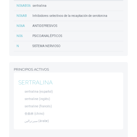
N06AB06
sertralina
N06AB
Inhibidores selectivos de la recaptación de serotonina
N06A
ANTIDEPRESIVOS
N06
PSICOANALÉPTICOS
N
SISTEMA NERVIOSO
PRINCIPIOS ACTIVOS
SERTRALINA
sertralina (español)
sertraline (inglés)
sertraline (francés)
舍曲林 (chino)
سيرترالين (árabe)