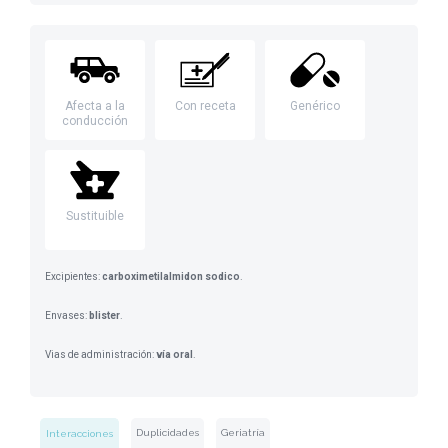
Afecta a la
Con receta
Genérico
conducción
Sustituible
Excipientes:
carboximetilalmidon sodico
.
Envases:
blister
.
Vias de administración:
vía oral
.
Duplicidades
Geriatría
Interacciones