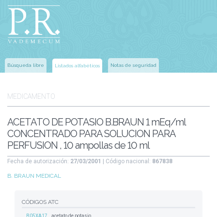
Búsqueda libre
Notas de seguridad
Listados alfabéticos
MEDICAMENTO
ACETATO DE POTASIO B.BRAUN 1 mEq/ml
CONCENTRADO PARA SOLUCION PARA
PERFUSION , 10 ampollas de 10 ml
Fecha de autorización:
27/03/2001
| Código nacional:
867838
B. BRAUN MEDICAL
CÓDIGOS ATC
B05XA17
acetato de potasio