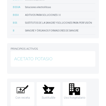
B05XA
Soluciones electrolíticas
B05X
ADITIVOS PARA SOLUCIONES I.V.
B05
SUSTITUTOS DE LA SANGRE Y SOLUCIONES PARA PERFUSIÓN
B
SANGRE Y ÓRGANOS FORMADORES DE SANGRE
PRINCIPIOS ACTIVOS
ACETATO POTASIO
Con receta
Sustituible
Uso hospitalario