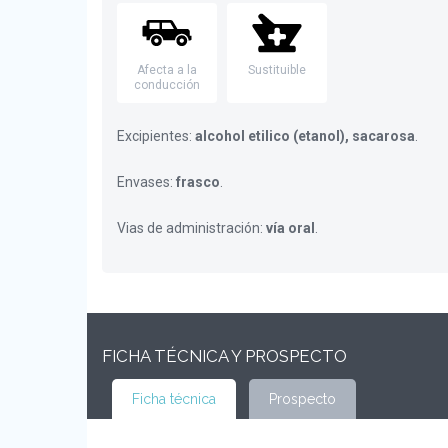
Afecta a la
Sustituible
conducción
Excipientes:
alcohol etilico (etanol), sacarosa
.
Envases:
frasco
.
Vias de administración:
vía oral
.
FICHA TÉCNICA Y PROSPECTO
Ficha técnica
Prospecto