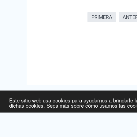
PRIMERA
ANTE
Este sitio web usa cookies para ayudarnos a brindarle l
Fuente de la información:
Agencia Española de Medicamentos
dichas cookies. Sepa más sobre cómo usamos las cook
Fuente de la información de precios:
Ministerio de Sanidad, S
Fecha de última actualización de la información:
07/08/2026
© 2016 Licitelco España SL -
www.ec-europe.com