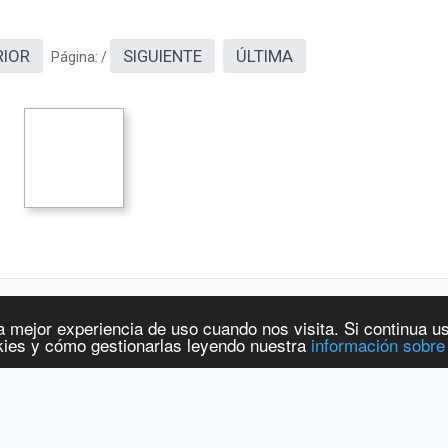
RIOR
SIGUIENTE
ÚLTIMA
Página:
/
a mejor experiencia de uso cuando nos visita. Si continua u
 y Productos Sanitarios
[
www.aemps.gob.es
].
ies y cómo gestionarlas leyendo nuestra
información sobre
ervicios Sociales e Igualdad
[
www.msssi.gob.es
]