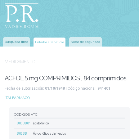
Búsqueda libre
Notas de seguridad
Listados alfabéticos
MEDICAMENTO
ACFOL 5 mg COMPRIMIDOS , 84 comprimidos
Fecha de autorización:
01/10/1948
| Código nacional:
941401
ITALFARMACO
CÓDIGOS ATC
B03BB01
ácido fólico
B03BB
Ácido fólico y derivados