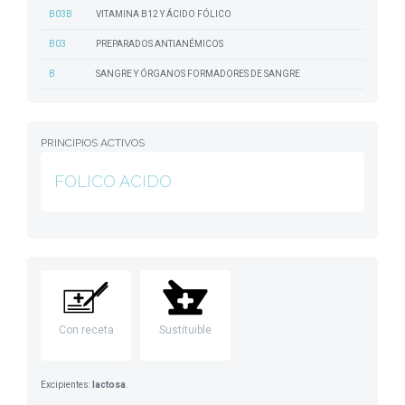
B03B
VITAMINA B12 Y ÁCIDO FÓLICO
B03
PREPARADOS ANTIANÉMICOS
B
SANGRE Y ÓRGANOS FORMADORES DE SANGRE
PRINCIPIOS ACTIVOS
FOLICO ACIDO
Con receta
Sustituible
Excipientes:
lactosa
.