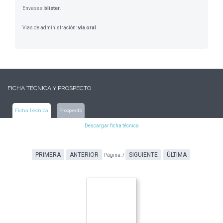
Envases:
blister
.
Vias de administración:
vía oral
.
FICHA TÉCNICA Y PROSPECTO
Ficha técnica
Prospecto
Descargar ficha técnica
PRIMERA
ANTERIOR
SIGUIENTE
ÚLTIMA
Página:
/