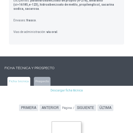
Excipientes:
parahidroxibenzoato de propilo (e-216), amaranto
(ci=16185,e-123), hidroxibenzoato de metilo, propilenglicol, sacarina
sodica, sacarosa
.
Envases:
frasco
.
Vias de administración:
vía oral
.
FICHA TÉCNICA Y PROSPECTO
Ficha técnica
Prospecto
Descargar ficha técnica
PRIMERA
ANTERIOR
SIGUIENTE
ÚLTIMA
Página:
/