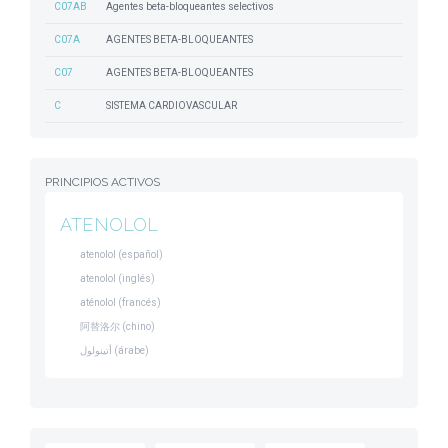
C07AB
Agentes beta-bloqueantes selectivos
C07A
AGENTES BETA-BLOQUEANTES
C07
AGENTES BETA-BLOQUEANTES
C
SISTEMA CARDIOVASCULAR
PRINCIPIOS ACTIVOS
ATENOLOL
atenolol (español)
atenolol (inglés)
aténolol (francés)
阿替洛尔 (chino)
أتينولول (árabe)