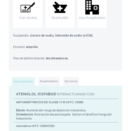
Con receta
Sustituible
Uso hospitalario
Excipientes:
cloruro de sodio, hidroxido de sodio (e 524)
.
Envases:
ampolla
.
Vias de administración:
vía intravenosa
.
Duplicidades
Geriatría
Interacciones
ATENOLOL (C07AB03)
INTERACTUANDO CON:
ANTIARRÍTMICOS DE CLASE I Y III (ATC: C01B)
Efecto
: Aumento del riesgo de depresión miocárdica.
Orientación
: Asociación desaconsejada. Valorar el beneficio/riesgo del
tratamiento.
clonidina (ATC: C02AC01)