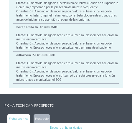
Efecto
: Aumento del riesgo de hipertensión de rebote cuando se suspende la
clonidina, empeorada por la presencia de un beta bloqueante.
Orientación
: Asociación desaconsejada. Valorar el beneficio/riesgo del
tratamiento. Interrumpir el tratamiento con el beta bloqueante algunos días
antes de iniciar la suspensión gradual de la clonidina.
verapamilo (ATC: C08DA01)
Efecto
: Aumento del riesgo de bradicardia intensa i descompensación de la
insuficiencia cardíaca.
Orientación
: Asociación desaconsejada. Valorar el beneficio/riesgo del
tratamiento. En caso necesario, monitorizar estrechamente al paciente.
diltiazem (ATC: C08DB01)
Efecto
: Aumento del riesgo de bradicardia intensa i descompensación de la
insuficiencia cardíaca.
Orientación
: Asociación desaconsejada. Valorar el beneficio/riesgo del
tratamiento. En caso necesario, utilizar sólo si está preservada la función
miocardíaca y monitorizar el ECG.
FICHA TÉCNICA Y PROSPECTO
Ficha técnica
Prospecto
Descargar ficha técnica