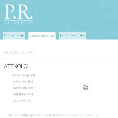
Búsqueda libre
Notas de seguridad
Listados alfabéticos
PRINCIPIO ACTIVO
ATENOLOL
atenolol (español)
atenolol (inglés)
aténolol (francés)
阿替洛尔 (chino)
أتينولول (árabe)
Medicamentos que contienen ATENOLOL como principio activo