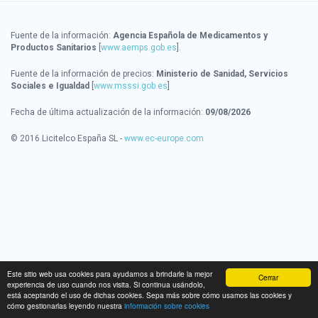
Fuente de la información:
Agencia Española de Medicamentos y
Productos Sanitarios
[
www.aemps.gob.es
].
Fuente de la información de precios:
Ministerio de Sanidad, Servicios
Sociales e Igualdad
[
www.msssi.gob.es
]
Fecha de última actualización de la información:
09/08/2026
© 2016 Licitelco España SL -
www.ec-europe.com
Este sitio web usa cookies para ayudarnos a brindarle la mejor
Cerrar
experiencia de uso cuando nos visita. Si continua usándolo,
está aceptando el uso de dichas cookies. Sepa más sobre cómo usamos las cookies y
cómo gestionarlas leyendo nuestra
información sobre cookies