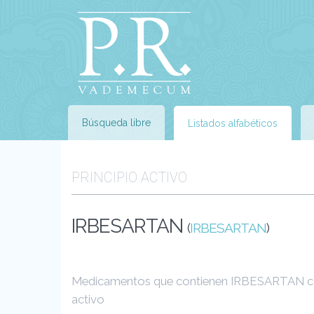
Búsqueda libre
Listados alfabéticos
PRINCIPIO ACTIVO
IRBESARTAN
(
IRBESARTAN
)
Medicamentos que contienen IRBESARTAN co
activo