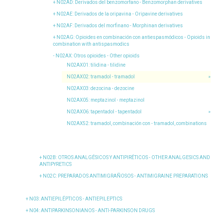
N02AD
: Derivados del benzomorfano - Benzomorphan derivatives
N02AE
: Derivados de la oripavina - Oripavine derivatives
N02AF
: Derivados del morfinano - Morphinan derivatives
N02AG
: Opioides en combinación con antiespasmódicos - Opioids in
combination with antispasmodics
N02AX
: Otros opioides - Other opioids
N02AX01
: tilidina - tilidine
N02AX02
: tramadol - tramadol
»
N02AX03
: dezocina - dezocine
N02AX05
: meptazinol - meptazinol
N02AX06
: tapentadol - tapentadol
»
N02AX52
: tramadol, combinación con - tramadol, combinations
N02B
: OTROS ANALGÉSICOS Y ANTIPIRÉTICOS - OTHER ANALGESICS AND
ANTIPYRETICS
N02C
: PREPARADOS ANTIMIGRAÑOSOS - ANTIMIGRAINE PREPARATIONS
N03
: ANTIEPILÉPTICOS - ANTIEPILEPTICS
N04
: ANTIPARKINSONIANOS - ANTI-PARKINSON DRUGS