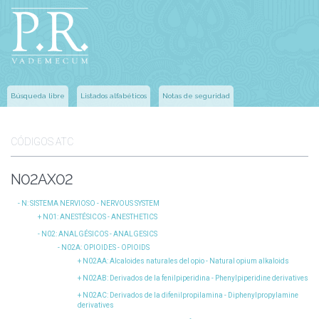
Búsqueda libre
Listados alfabéticos
Notas de seguridad
CÓDIGOS ATC
N02AX02
N
: SISTEMA NERVIOSO - NERVOUS SYSTEM
N01
: ANESTÉSICOS - ANESTHETICS
N02
: ANALGÉSICOS - ANALGESICS
N02A
: OPIOIDES - OPIOIDS
N02AA
: Alcaloides naturales del opio - Natural opium alkaloids
N02AB
: Derivados de la fenilpiperidina - Phenylpiperidine derivatives
N02AC
: Derivados de la difenilpropilamina - Diphenylpropylamine
derivatives