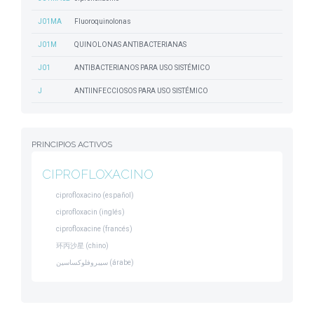
J01MA
Fluoroquinolonas
J01M
QUINOLONAS ANTIBACTERIANAS
J01
ANTIBACTERIANOS PARA USO SISTÉMICO
J
ANTIINFECCIOSOS PARA USO SISTÉMICO
PRINCIPIOS ACTIVOS
CIPROFLOXACINO
ciprofloxacino (español)
ciprofloxacin (inglés)
ciprofloxacine (francés)
环丙沙星 (chino)
سيبروفلوكساسين (árabe)