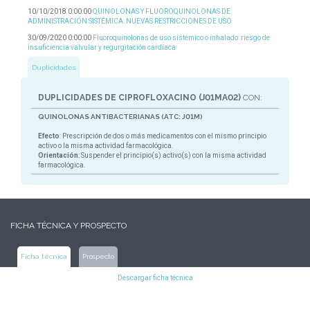
10/10/2018 0:00:00
QUINOLONAS Y FLUOROQUINOLONAS DE
ADMINISTRACIÓN SISTÉMICA: NUEVAS RESTRICCIONES DE USO
30/09/2020 0:00:00
Fluoroquinolonas de uso sistémico o inhalado: riesgo de
insuficiencia valvular y regurgitación cardíaca
Duplicidades
DUPLICIDADES DE CIPROFLOXACINO (J01MA02)
CON:
QUINOLONAS ANTIBACTERIANAS (ATC: J01M)
Efecto
: Prescripción de dos o más medicamentos con el mismo principio
activo o la misma actividad farmacológica.
Orientación
: Suspender el principio(s) activo(s) con la misma actividad
farmacológica.
FICHA TÉCNICA Y PROSPECTO
Ficha técnica
Prospecto
Descargar ficha técnica