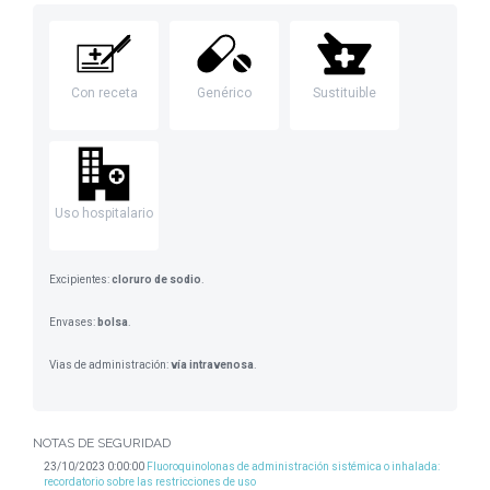
Con receta
Genérico
Sustituible
Uso hospitalario
Excipientes:
cloruro de sodio
.
Envases:
bolsa
.
Vias de administración:
vía intravenosa
.
NOTAS DE SEGURIDAD
23/10/2023 0:00:00
Fluoroquinolonas de administración sistémica o inhalada:
recordatorio sobre las restricciones de uso