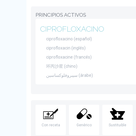
PRINCIPIOS ACTIVOS
CIPROFLOXACINO
ciprofloxacino (español)
ciprofloxacin (inglés)
ciprofloxacine (francés)
环丙沙星 (chino)
سيبروفلوكساسين (árabe)
Con receta
Genérico
Sustituible