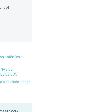
glicol
.
ón sistémica o
ONAS DE
NES DE USO
o o inhalado: riesgo
J01MA02)