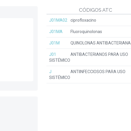
CÓDIGOS ATC
J01MA02
ciprofloxacino
J01MA
Fluoroquinolonas
J01M
QUINOLONAS ANTIBACTERIANA
J01
ANTIBACTERIANOS PARA USO
SISTÉMICO
J
ANTIINFECCIOSOS PARA USO
SISTÉMICO