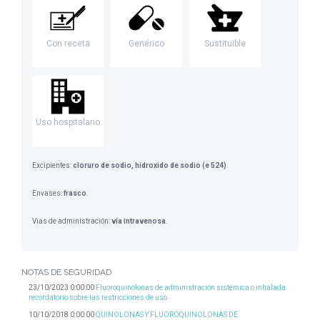
Con receta
Genérico
Sustituible
Uso hospitalario
Excipientes:
cloruro de sodio, hidroxido de sodio (e 524)
.
Envases:
frasco
.
Vias de administración:
vía intravenosa
.
NOTAS DE SEGURIDAD
23/10/2023 0:00:00
Fluoroquinolonas de administración sistémica o inhalada:
recordatorio sobre las restricciones de uso
10/10/2018 0:00:00
QUINOLONAS Y FLUOROQUINOLONAS DE