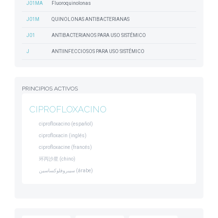
J01MA
Fluoroquinolonas
J01M
QUINOLONAS ANTIBACTERIANAS
J01
ANTIBACTERIANOS PARA USO SISTÉMICO
J
ANTIINFECCIOSOS PARA USO SISTÉMICO
PRINCIPIOS ACTIVOS
CIPROFLOXACINO
ciprofloxacino (español)
ciprofloxacin (inglés)
ciprofloxacine (francés)
环丙沙星 (chino)
سيبروفلوكساسين (árabe)