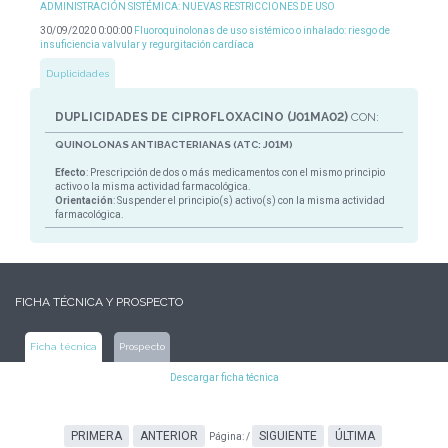
ADMINISTRACIÓN SISTÉMICA: NUEVAS RESTRICCIONES DE USO
30/09/2020 0:00:00
Fluoroquinolonas de uso sistémico o inhalado: riesgo de
insuficiencia valvular y regurgitación cardíaca
Duplicidades
DUPLICIDADES DE CIPROFLOXACINO (J01MA02)
CON:
QUINOLONAS ANTIBACTERIANAS (ATC: J01M)
Efecto
: Prescripción de dos o más medicamentos con el mismo principio
activo o la misma actividad farmacológica.
Orientación
: Suspender el principio(s) activo(s) con la misma actividad
farmacológica.
FICHA TÉCNICA Y PROSPECTO
Ficha técnica
Prospecto
Descargar ficha técnica
PRIMERA
ANTERIOR
SIGUIENTE
ÚLTIMA
Página:
/