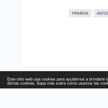
PRIMERA
ANTE
Este sitio web usa cookies para ayudarnos a brindarle l
Fuente de la información:
Agencia Española de Medicamentos
dichas cookies. Sepa más sobre cómo usamos las cook
Fuente de la información de precios:
Ministerio de Sanidad, S
Fecha de última actualización de la información:
07/08/2026
© 2016 Licitelco España SL -
www.ec-europe.com