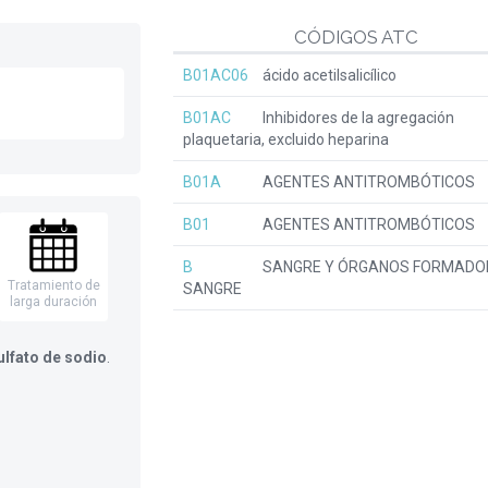
CÓDIGOS ATC
B01AC06
ácido acetilsalicílico
B01AC
Inhibidores de la agregación
plaquetaria, excluido heparina
B01A
AGENTES ANTITROMBÓTICOS
B01
AGENTES ANTITROMBÓTICOS
B
SANGRE Y ÓRGANOS FORMADO
Tratamiento de
SANGRE
larga duración
ulfato de sodio
.