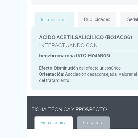
Duplicidades
Geriat
Interacciones
ÁCIDO ACETILSALICÍLICO (B01AC06)
INTERACTUANDO CON:
benzbromarona (ATC: M04AB03)
Efecto
: Disminución del efecto uricosúrico.
Orientación
: Asociación desaconsejada. Valorar el
del tratamiento.
FICHA TÉCNICA Y PROSPECTO
Ficha técnica
Prospecto