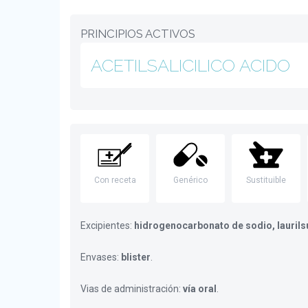
PRINCIPIOS ACTIVOS
ACETILSALICILICO ACIDO
Con receta
Genérico
Sustituible
Excipientes:
hidrogenocarbonato de sodio, laurils
Envases:
blister
.
Vias de administración:
vía oral
.