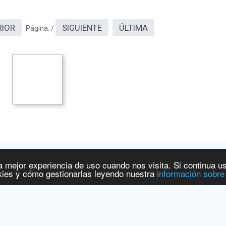
RIOR
SIGUIENTE
ÚLTIMA
Página:
/
a mejor experiencia de uso cuando nos visita. Si continua u
 y Productos Sanitarios
[
www.aemps.gob.es
].
ies y cómo gestionarlas leyendo nuestra
información sobre
ervicios Sociales e Igualdad
[
www.msssi.gob.es
]