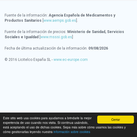
Fuente de la información:
Agencia Española de Medicamentos y
Productos Sanitarios
[
www.aemps.gob.es
].
Fuente de la información de precios:
Ministerio de Sanidad, Servicios
Sociales e Igualdad
[
www.msssi.gob.es
]
Fecha de última actualización de la información:
09/08/2026
© 2016 Licitelco España SL -
www.ec-europe.com
Este sitio web usa cookies para ayudarnos a brindarle la mejor
Cerrar
experiencia de uso cuando nos visita. Si continua usándolo,
está aceptando el uso de dichas cookies. Sepa más sobre cómo usamos las cookies y
cómo gestionarlas leyendo nuestra
información sobre cookies