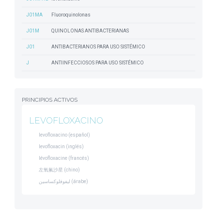
J01MA
Fluoroquinolonas
J01M
QUINOLONAS ANTIBACTERIANAS
J01
ANTIBACTERIANOS PARA USO SISTÉMICO
J
ANTIINFECCIOSOS PARA USO SISTÉMICO
PRINCIPIOS ACTIVOS
LEVOFLOXACINO
levofloxacino (español)
levofloxacin (inglés)
lévofloxacine (francés)
左氧氟沙星 (chino)
ليفوفلوكساسين (árabe)