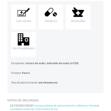
Con receta
Genérico
Sustituible
Uso hospitalario
Excipientes:
cloruro de sodio, hidroxido de sodio (e 524)
.
Envases:
frasco
.
Vias de administración:
vía intravenosa
.
NOTAS DE SEGURIDAD
23/10/2023 0:00:00
Fluoroquinolonas de administración sistémica o inhalada:
recordatorio sobre las restricciones de uso