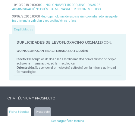
10/10/2018 0:00:00
QUINOLONAS Y FLUOROQUINOLONAS DE
ADMINISTRACIÓN SISTÉMICA: NUEVAS RESTRICCIONES DE USO
30/09/2020 0:00:00
Fluoroquinolonas de uso sistémico o inhalado: riesgo de
insuficiencia valvular y regurgitación cardíaca
Duplicidades
DUPLICIDADES DE LEVOFLOXACINO (J01MA12)
CON:
QUINOLONAS ANTIBACTERIANAS (ATC: J01M)
Efecto
: Prescripción de dos o más medicamentos con el mismo principio
activo o la misma actividad farmacológica.
Orientación
: Suspender el principio(s) activo(s) con la misma actividad
farmacológica.
FICHA TÉCNICA Y PROSPECTO
Ficha técnica
Prospecto
Descargar ficha técnica