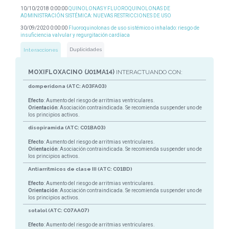
10/10/2018 0:00:00
QUINOLONAS Y FLUOROQUINOLONAS DE
ADMINISTRACIÓN SISTÉMICA: NUEVAS RESTRICCIONES DE USO
30/09/2020 0:00:00
Fluoroquinolonas de uso sistémico o inhalado: riesgo de
insuficiencia valvular y regurgitación cardíaca
Duplicidades
Interacciones
MOXIFLOXACINO (J01MA14)
INTERACTUANDO CON:
domperidona (ATC: A03FA03)
Efecto
: Aumento del riesgo de arritmias ventriculares.
Orientación
: Asociación contraindicada. Se recomienda suspender uno de
los principios activos.
disopiramida (ATC: C01BA03)
Efecto
: Aumento del riesgo de arritmias ventriculares.
Orientación
: Asociación contraindicada. Se recomienda suspender uno de
los principios activos.
Antiarrítmicos de clase III (ATC: C01BD)
Efecto
: Aumento del riesgo de arritmias ventriculares.
Orientación
: Asociación contraindicada. Se recomienda suspender uno de
los principios activos.
sotalol (ATC: C07AA07)
Efecto
: Aumento del riesgo de arritmias ventriculares.