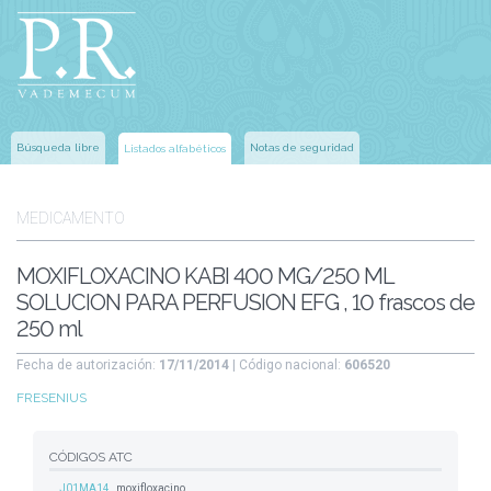
Búsqueda libre
Notas de seguridad
Listados alfabéticos
MEDICAMENTO
MOXIFLOXACINO KABI 400 MG/250 ML
SOLUCION PARA PERFUSION EFG , 10 frascos de
250 ml
Fecha de autorización:
17/11/2014
| Código nacional:
606520
FRESENIUS
CÓDIGOS ATC
J01MA14
moxifloxacino