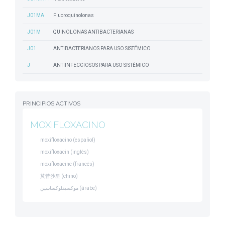
J01MA
Fluoroquinolonas
J01M
QUINOLONAS ANTIBACTERIANAS
J01
ANTIBACTERIANOS PARA USO SISTÉMICO
J
ANTIINFECCIOSOS PARA USO SISTÉMICO
PRINCIPIOS ACTIVOS
MOXIFLOXACINO
moxifloxacino (español)
moxifloxacin (inglés)
moxifloxacine (francés)
莫昔沙星 (chino)
موكسيفلوكساسين (árabe)