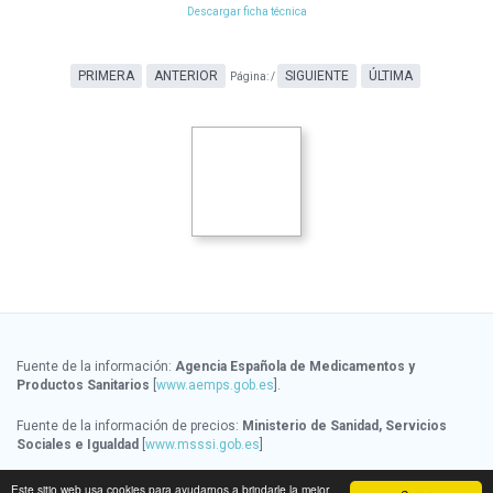
Descargar ficha técnica
PRIMERA
ANTERIOR
SIGUIENTE
ÚLTIMA
Página:
/
Fuente de la información:
Agencia Española de Medicamentos y
Productos Sanitarios
[
www.aemps.gob.es
].
Fuente de la información de precios:
Ministerio de Sanidad, Servicios
Sociales e Igualdad
[
www.msssi.gob.es
]
Fecha de última actualización de la información:
08/08/2026
Este sitio web usa cookies para ayudarnos a brindarle la mejor