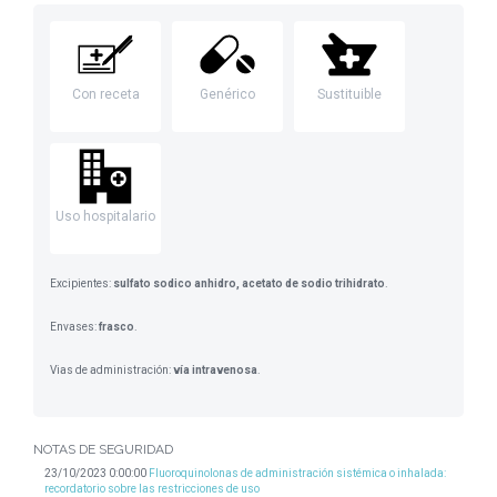
Con receta
Genérico
Sustituible
Uso hospitalario
Excipientes:
sulfato sodico anhidro, acetato de sodio trihidrato
.
Envases:
frasco
.
Vias de administración:
vía intravenosa
.
NOTAS DE SEGURIDAD
23/10/2023 0:00:00
Fluoroquinolonas de administración sistémica o inhalada:
recordatorio sobre las restricciones de uso