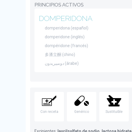
PRINCIPIOS ACTIVOS
DOMPERIDONA
domperidona (español)
domperidone (inglés)
dompéridone (francés)
多潘立酮 (chino)
دومبيريدون (árabe)
Con receta
Genérico
Sustituible
Excipientes:
laurilsulfato de sodio, lactosa hidrat