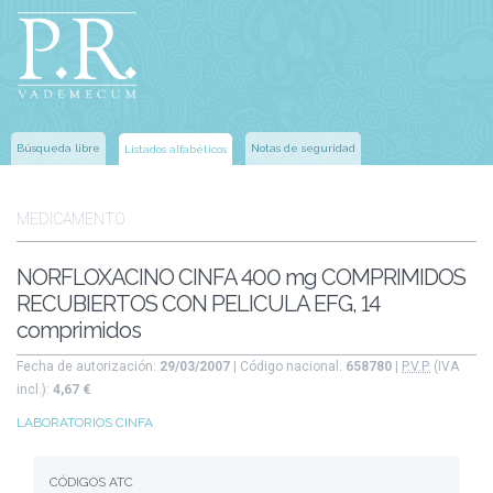
Búsqueda libre
Notas de seguridad
Listados alfabéticos
MEDICAMENTO
NORFLOXACINO CINFA 400 mg COMPRIMIDOS
RECUBIERTOS CON PELICULA EFG, 14
comprimidos
Fecha de autorización:
29/03/2007
| Código nacional:
658780
|
P.V.P.
(IVA
incl.):
4,67 €
LABORATORIOS CINFA
CÓDIGOS ATC