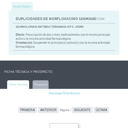
Duplicidades
DUPLICIDADES DE NORFLOXACINO (J01MA06)
CON:
QUINOLONAS ANTIBACTERIANAS (ATC: J01M)
Efecto
: Prescripción de dos o más medicamentos con el mismo principio
activo o la misma actividad farmacológica.
Orientación
: Suspender el principio(s) activo(s) con la misma actividad
farmacológica.
FICHA TÉCNICA Y PROSPECTO
Ficha técnica
Prospecto
Descargar ficha técnica
PRIMERA
ANTERIOR
SIGUIENTE
ÚLTIMA
Página:
/