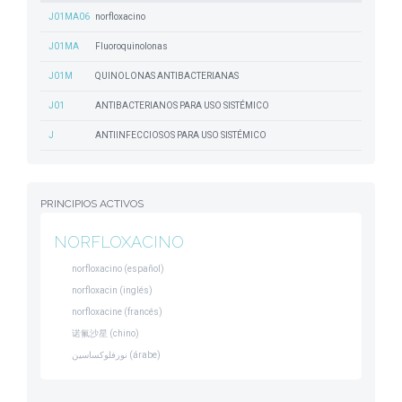
J01MA06
norfloxacino
J01MA
Fluoroquinolonas
J01M
QUINOLONAS ANTIBACTERIANAS
J01
ANTIBACTERIANOS PARA USO SISTÉMICO
J
ANTIINFECCIOSOS PARA USO SISTÉMICO
PRINCIPIOS ACTIVOS
NORFLOXACINO
norfloxacino (español)
norfloxacin (inglés)
norfloxacine (francés)
诺氟沙星 (chino)
نورفلوكساسين (árabe)