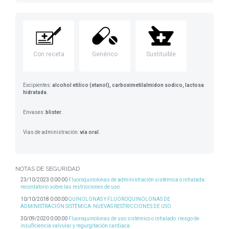
Con receta
Genérico
Sustituible
Excipientes:
alcohol etilico (etanol), carboximetilalmidon sodico, lactosa
hidratada
.
Envases:
blister
.
Vias de administración:
vía oral
.
NOTAS DE SEGURIDAD
23/10/2023 0:00:00
Fluoroquinolonas de administración sistémica o inhalada:
recordatorio sobre las restricciones de uso
10/10/2018 0:00:00
QUINOLONAS Y FLUOROQUINOLONAS DE
ADMINISTRACIÓN SISTÉMICA: NUEVAS RESTRICCIONES DE USO
30/09/2020 0:00:00
Fluoroquinolonas de uso sistémico o inhalado: riesgo de
insuficiencia valvular y regurgitación cardíaca