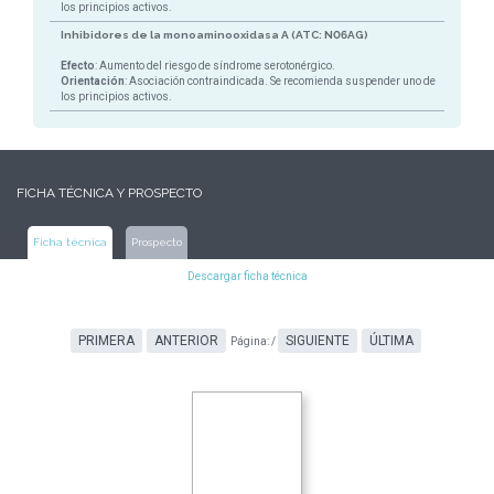
los principios activos.
Inhibidores de la monoaminooxidasa A (ATC: N06AG)
Efecto
: Aumento del riesgo de síndrome serotonérgico.
Orientación
: Asociación contraindicada. Se recomienda suspender uno de
los principios activos.
FICHA TÉCNICA Y PROSPECTO
Ficha técnica
Prospecto
Descargar ficha técnica
PRIMERA
ANTERIOR
SIGUIENTE
ÚLTIMA
Página:
/