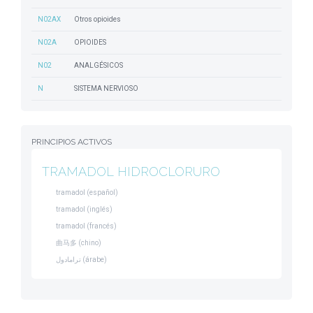
N02AX
Otros opioides
N02A
OPIOIDES
N02
ANALGÉSICOS
N
SISTEMA NERVIOSO
PRINCIPIOS ACTIVOS
TRAMADOL HIDROCLORURO
tramadol (español)
tramadol (inglés)
tramadol (francés)
曲马多 (chino)
ترامادول (árabe)