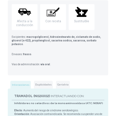
Afecta a la
Con receta
Sustituible
conducción
Excipientes:
macrogolglicerol, hidroxiestearato de, ciclamato de sodio,
glicerol (e 422), propilenglicol, sacarina sodica, sacarosa, sorbato
potasico
.
Envases:
frasco
.
Vias de administración:
vía oral
.
Duplicidades
Geriatría
Interacciones
TRAMADOL (N02AX02)
INTERACTUANDO CON:
Inhibidores no selectivos de la monoaminooxidasa (ATC: N06AF)
Efecto
: Aumento del riesgo de síndrome serotonérgico.
Orientación
: Asociación contraindicada. Se recomienda suspender uno de