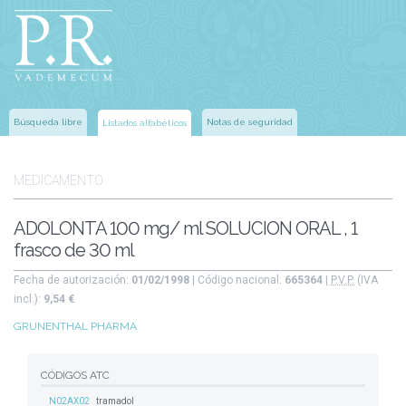
Búsqueda libre
Notas de seguridad
Listados alfabéticos
MEDICAMENTO
ADOLONTA 100 mg/ ml SOLUCION ORAL , 1
frasco de 30 ml
Fecha de autorización:
01/02/1998
| Código nacional:
665364
|
P.V.P.
(IVA
incl.):
9,54 €
GRUNENTHAL PHARMA
CÓDIGOS ATC
N02AX02
tramadol