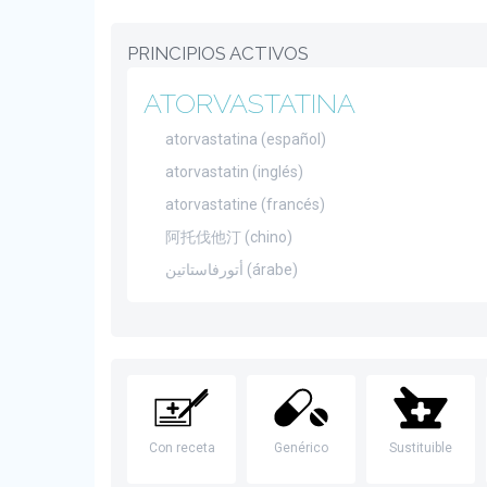
PRINCIPIOS ACTIVOS
ATORVASTATINA
atorvastatina (español)
atorvastatin (inglés)
atorvastatine (francés)
阿托伐他汀 (chino)
أتورفاستاتين (árabe)
Con receta
Genérico
Sustituible