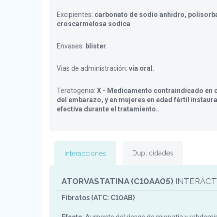
Excipientes:
carbonato de sodio anhidro, polisorba
croscarmelosa sodica
.
Envases:
blister
.
Vias de administración:
vía oral
.
Teratogenia:
X - Medicamento contraindicado en c
del embarazo, y en mujeres en edad fértil instaur
efectiva durante el tratamiento.
.
Duplicidades
Interacciones
ATORVASTATINA (C10AA05)
INTERACT
Fibratos (ATC: C10AB)