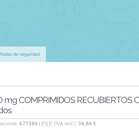
Notas de seguridad
0 mg COMPRIMIDOS RECUBIERTOS 
dos
acional:
677384
|
P.V.P.
(IVA incl.):
36,84 €