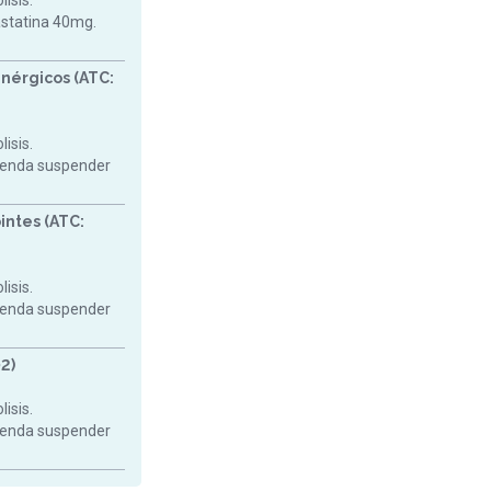
isis.
astatina 40mg.
nérgicos (ATC:
isis.
mienda suspender
intes (ATC:
isis.
mienda suspender
2)
isis.
mienda suspender