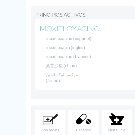
PRINCIPIOS ACTIVOS
MOXIFLOXACINO
moxifloxacino (español)
moxifloxacin (inglés)
moxifloxacine (francés)
莫昔沙星 (chino)
موكسيفلوكساسين
(árabe)
Con receta
Genérico
Sustituible