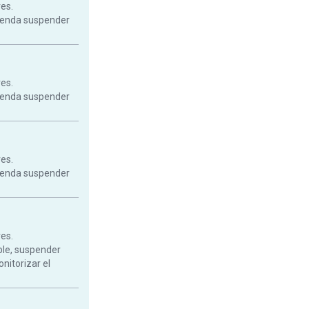
res.
mienda suspender
res.
mienda suspender
res.
mienda suspender
res.
ble, suspender
onitorizar el