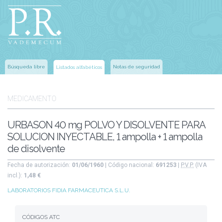
Búsqueda libre
Notas de seguridad
Listados alfabéticos
MEDICAMENTO
URBASON 40 mg POLVO Y DISOLVENTE PARA
SOLUCION INYECTABLE, 1 ampolla + 1 ampolla
de disolvente
Fecha de autorización:
01/06/1960
| Código nacional:
691253
|
P.V.P.
(IVA
incl.):
1,48 €
LABORATORIOS FIDIA FARMACEUTICA S.L.U.
CÓDIGOS ATC