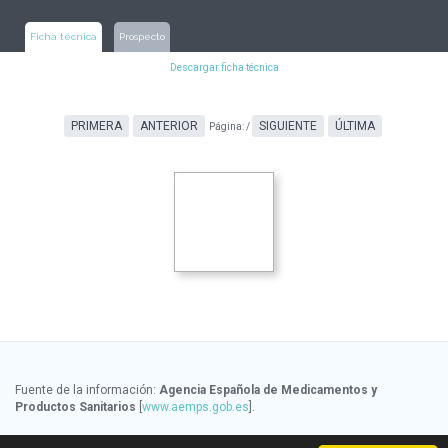
Ficha técnica
Prospecto
Descargar ficha técnica
PRIMERA
ANTERIOR
SIGUIENTE
ÚLTIMA
Página:
/
Fuente de la información:
Agencia Española de Medicamentos y
Productos Sanitarios
[
www.aemps.gob.es
].
Fuente de la información de precios:
Ministerio de Sanidad, Servicios