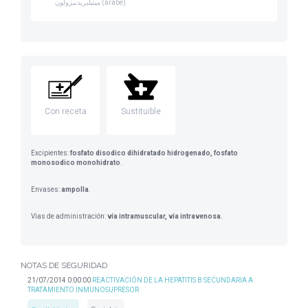
ميثيلبريدنيزولون (árabe)
Con receta
Sustituible
Excipientes:
fosfato disodico dihidratado hidrogenado, fosfato
monosodico monohidrato
.
Envases:
ampolla
.
Vias de administración:
vía intramuscular, vía intravenosa
.
NOTAS DE SEGURIDAD
21/07/2014 0:00:00
REACTIVACIÓN DE LA HEPATITIS B SECUNDARIA A
TRATAMIENTO INMUNOSUPRESOR