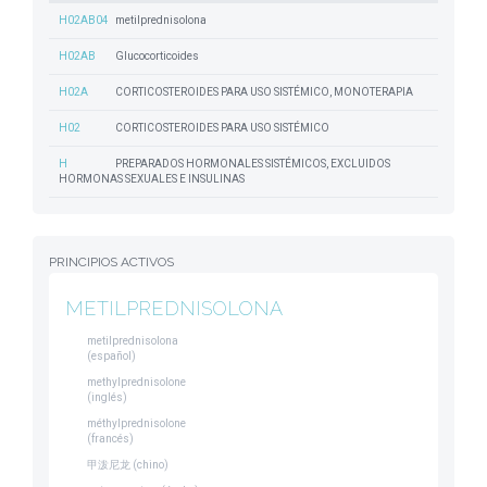
H02AB04
metilprednisolona
H02AB
Glucocorticoides
H02A
CORTICOSTEROIDES PARA USO SISTÉMICO, MONOTERAPIA
H02
CORTICOSTEROIDES PARA USO SISTÉMICO
H
PREPARADOS HORMONALES SISTÉMICOS, EXCLUIDOS
HORMONAS SEXUALES E INSULINAS
PRINCIPIOS ACTIVOS
METILPREDNISOLONA
metilprednisolona
(español)
methylprednisolone
(inglés)
méthylprednisolone
(francés)
甲泼尼龙 (chino)