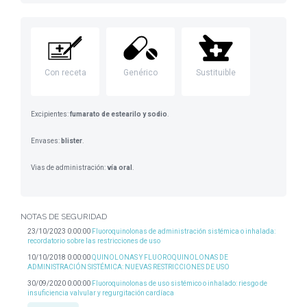
Con receta
Genérico
Sustituible
Excipientes:
fumarato de estearilo y sodio
.
Envases:
blister
.
Vias de administración:
vía oral
.
NOTAS DE SEGURIDAD
23/10/2023 0:00:00
Fluoroquinolonas de administración sistémica o inhalada:
recordatorio sobre las restricciones de uso
10/10/2018 0:00:00
QUINOLONAS Y FLUOROQUINOLONAS DE
ADMINISTRACIÓN SISTÉMICA: NUEVAS RESTRICCIONES DE USO
30/09/2020 0:00:00
Fluoroquinolonas de uso sistémico o inhalado: riesgo de
insuficiencia valvular y regurgitación cardíaca