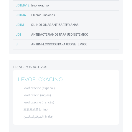
J01MA12
levofloxacino
J01MA
Fluoroquinolonas
J01M
QUINOLONAS ANTIBACTERIANAS
J01
ANTIBACTERIANOS PARA USO SISTÉMICO
J
ANTIINFECCIOSOS PARA USO SISTÉMICO
PRINCIPIOS ACTIVOS
LEVOFLOXACINO
levofloxacino (español)
levofloxacin (inglés)
lévofloxacine (francés)
左氧氟沙星 (chino)
ليفوفلوكساسين (árabe)