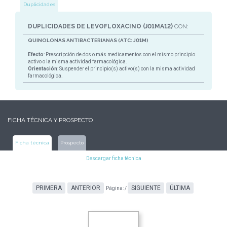
Duplicidades
DUPLICIDADES DE LEVOFLOXACINO (J01MA12)
CON:
QUINOLONAS ANTIBACTERIANAS (ATC: J01M)
Efecto
: Prescripción de dos o más medicamentos con el mismo principio
activo o la misma actividad farmacológica.
Orientación
: Suspender el principio(s) activo(s) con la misma actividad
farmacológica.
FICHA TÉCNICA Y PROSPECTO
Ficha técnica
Prospecto
Descargar ficha técnica
PRIMERA
ANTERIOR
SIGUIENTE
ÚLTIMA
Página:
/