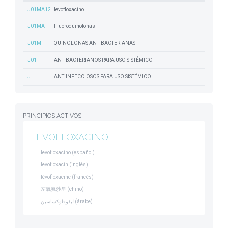
J01MA12
levofloxacino
J01MA
Fluoroquinolonas
J01M
QUINOLONAS ANTIBACTERIANAS
J01
ANTIBACTERIANOS PARA USO SISTÉMICO
J
ANTIINFECCIOSOS PARA USO SISTÉMICO
PRINCIPIOS ACTIVOS
LEVOFLOXACINO
levofloxacino (español)
levofloxacin (inglés)
lévofloxacine (francés)
左氧氟沙星 (chino)
ليفوفلوكساسين (árabe)