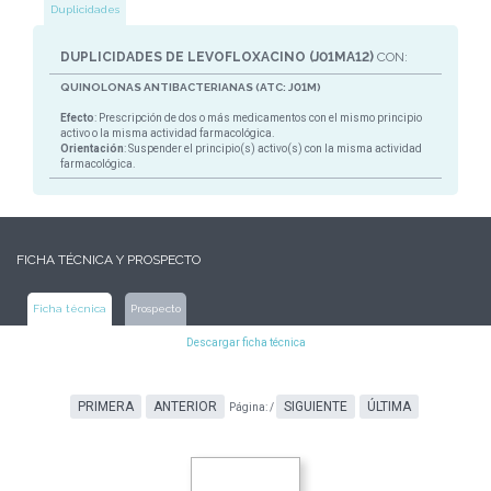
Duplicidades
DUPLICIDADES DE LEVOFLOXACINO (J01MA12)
CON:
QUINOLONAS ANTIBACTERIANAS (ATC: J01M)
Efecto
: Prescripción de dos o más medicamentos con el mismo principio
activo o la misma actividad farmacológica.
Orientación
: Suspender el principio(s) activo(s) con la misma actividad
farmacológica.
FICHA TÉCNICA Y PROSPECTO
Ficha técnica
Prospecto
Descargar ficha técnica
PRIMERA
ANTERIOR
SIGUIENTE
ÚLTIMA
Página:
/