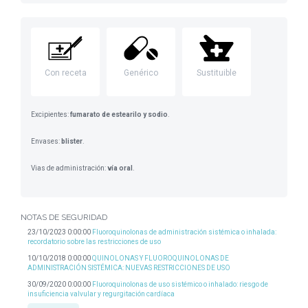
Con receta
Genérico
Sustituible
Excipientes:
fumarato de estearilo y sodio
.
Envases:
blister
.
Vias de administración:
vía oral
.
NOTAS DE SEGURIDAD
23/10/2023 0:00:00
Fluoroquinolonas de administración sistémica o inhalada:
recordatorio sobre las restricciones de uso
10/10/2018 0:00:00
QUINOLONAS Y FLUOROQUINOLONAS DE
ADMINISTRACIÓN SISTÉMICA: NUEVAS RESTRICCIONES DE USO
30/09/2020 0:00:00
Fluoroquinolonas de uso sistémico o inhalado: riesgo de
insuficiencia valvular y regurgitación cardíaca