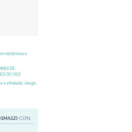
ón sistémica o
ONAS DE
NES DE USO
o o inhalado: riesgo
01MA12)
CON: