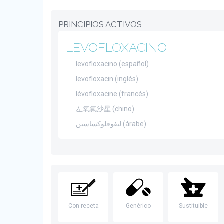
PRINCIPIOS ACTIVOS
LEVOFLOXACINO
levofloxacino (español)
levofloxacin (inglés)
lévofloxacine (francés)
左氧氟沙星 (chino)
ليفوفلوكساسين (árabe)
Con receta
Genérico
Sustituible