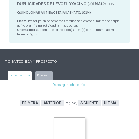
DUPLICIDADES DE LEVOFLOXACINO (J01MA12)
CON:
QUINOLONAS ANTIBACTERIANAS (ATC: J01M)
Efecto
: Prescripción de dos o más medicamentos con el mismo principio
activo o la misma actividad farmacológica.
Orientación
: Suspender el principio(s) activo(s) con la misma actividad
farmacológica.
FICHA TÉCNICA Y PROSPECTO
Ficha técnica
Prospecto
Descargar ficha técnica
PRIMERA
ANTERIOR
SIGUIENTE
ÚLTIMA
Página:
/