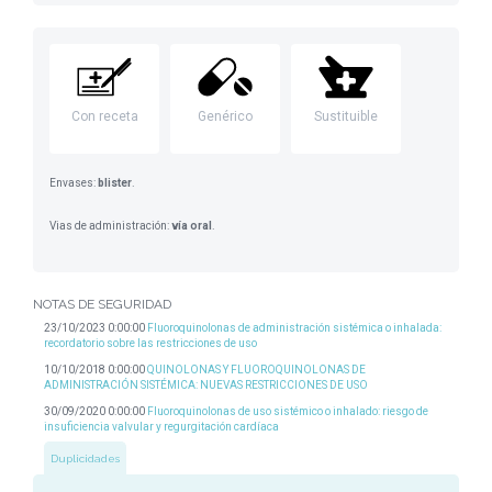
Con receta
Genérico
Sustituible
Envases:
blister
.
Vias de administración:
vía oral
.
NOTAS DE SEGURIDAD
23/10/2023 0:00:00
Fluoroquinolonas de administración sistémica o inhalada:
recordatorio sobre las restricciones de uso
10/10/2018 0:00:00
QUINOLONAS Y FLUOROQUINOLONAS DE
ADMINISTRACIÓN SISTÉMICA: NUEVAS RESTRICCIONES DE USO
30/09/2020 0:00:00
Fluoroquinolonas de uso sistémico o inhalado: riesgo de
insuficiencia valvular y regurgitación cardíaca
Duplicidades