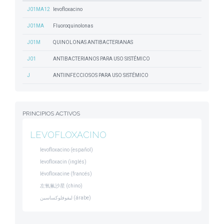
J01MA12
levofloxacino
J01MA
Fluoroquinolonas
J01M
QUINOLONAS ANTIBACTERIANAS
J01
ANTIBACTERIANOS PARA USO SISTÉMICO
J
ANTIINFECCIOSOS PARA USO SISTÉMICO
PRINCIPIOS ACTIVOS
LEVOFLOXACINO
levofloxacino (español)
levofloxacin (inglés)
lévofloxacine (francés)
左氧氟沙星 (chino)
ليفوفلوكساسين (árabe)