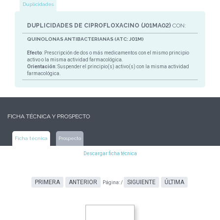
Duplicidades
DUPLICIDADES DE CIPROFLOXACINO (J01MA02)
CON:
QUINOLONAS ANTIBACTERIANAS (ATC: J01M)
Efecto
: Prescripción de dos o más medicamentos con el mismo principio
activo o la misma actividad farmacológica.
Orientación
: Suspender el principio(s) activo(s) con la misma actividad
farmacológica.
FICHA TÉCNICA Y PROSPECTO
Ficha técnica
Prospecto
Descargar ficha técnica
PRIMERA
ANTERIOR
SIGUIENTE
ÚLTIMA
Página:
/