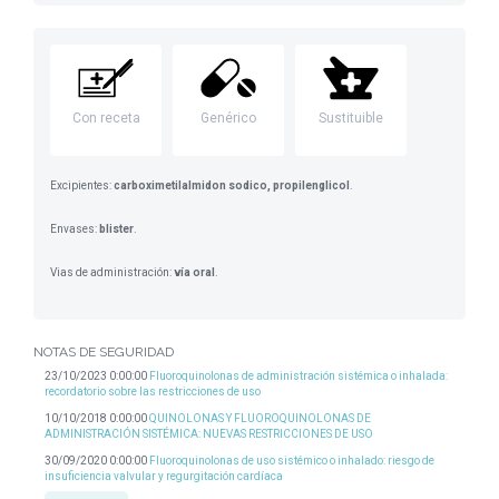
Con receta
Genérico
Sustituible
Excipientes:
carboximetilalmidon sodico, propilenglicol
.
Envases:
blister
.
Vias de administración:
vía oral
.
NOTAS DE SEGURIDAD
23/10/2023 0:00:00
Fluoroquinolonas de administración sistémica o inhalada:
recordatorio sobre las restricciones de uso
10/10/2018 0:00:00
QUINOLONAS Y FLUOROQUINOLONAS DE
ADMINISTRACIÓN SISTÉMICA: NUEVAS RESTRICCIONES DE USO
30/09/2020 0:00:00
Fluoroquinolonas de uso sistémico o inhalado: riesgo de
insuficiencia valvular y regurgitación cardíaca