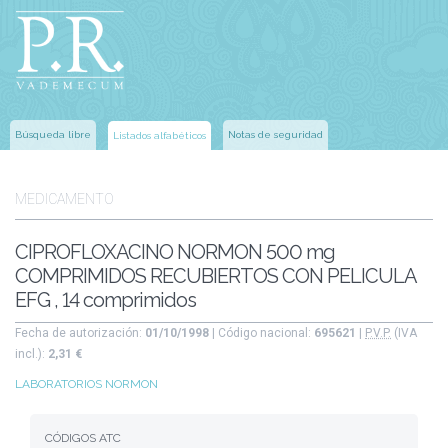
Búsqueda libre
Notas de seguridad
Listados alfabéticos
MEDICAMENTO
CIPROFLOXACINO NORMON 500 mg
COMPRIMIDOS RECUBIERTOS CON PELICULA
EFG , 14 comprimidos
Fecha de autorización:
01/10/1998
| Código nacional:
695621
|
P.V.P.
(IVA
incl.):
2,31 €
LABORATORIOS NORMON
CÓDIGOS ATC