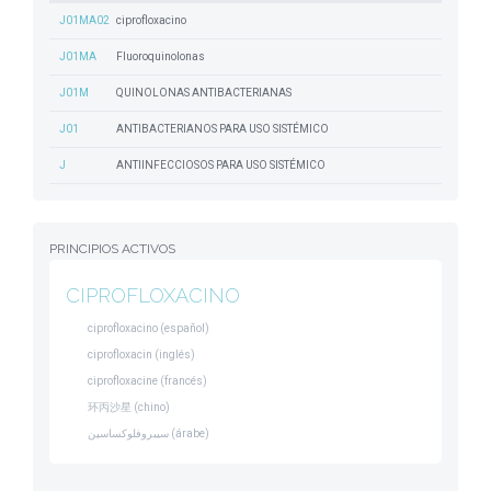
J01MA02
ciprofloxacino
J01MA
Fluoroquinolonas
J01M
QUINOLONAS ANTIBACTERIANAS
J01
ANTIBACTERIANOS PARA USO SISTÉMICO
J
ANTIINFECCIOSOS PARA USO SISTÉMICO
PRINCIPIOS ACTIVOS
CIPROFLOXACINO
ciprofloxacino (español)
ciprofloxacin (inglés)
ciprofloxacine (francés)
环丙沙星 (chino)
سيبروفلوكساسين (árabe)