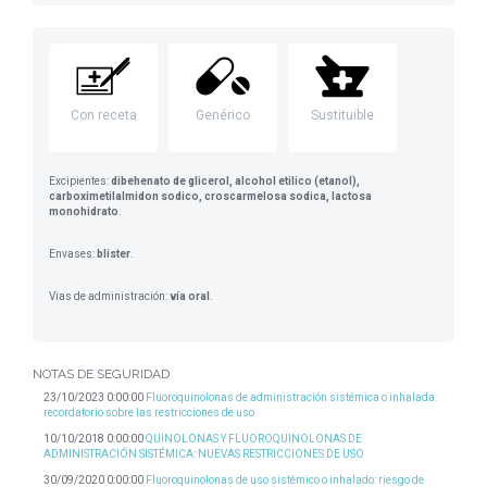
Con receta
Genérico
Sustituible
Excipientes:
dibehenato de glicerol, alcohol etilico (etanol),
carboximetilalmidon sodico, croscarmelosa sodica, lactosa
monohidrato
.
Envases:
blister
.
Vias de administración:
vía oral
.
NOTAS DE SEGURIDAD
23/10/2023 0:00:00
Fluoroquinolonas de administración sistémica o inhalada:
recordatorio sobre las restricciones de uso
10/10/2018 0:00:00
QUINOLONAS Y FLUOROQUINOLONAS DE
ADMINISTRACIÓN SISTÉMICA: NUEVAS RESTRICCIONES DE USO
30/09/2020 0:00:00
Fluoroquinolonas de uso sistémico o inhalado: riesgo de