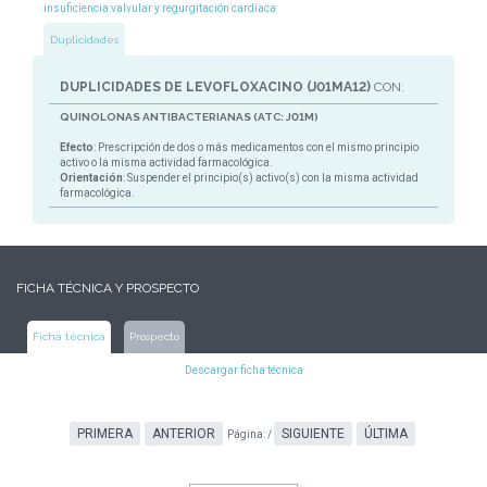
insuficiencia valvular y regurgitación cardíaca
Duplicidades
DUPLICIDADES DE LEVOFLOXACINO (J01MA12)
CON:
QUINOLONAS ANTIBACTERIANAS (ATC: J01M)
Efecto
: Prescripción de dos o más medicamentos con el mismo principio
activo o la misma actividad farmacológica.
Orientación
: Suspender el principio(s) activo(s) con la misma actividad
farmacológica.
FICHA TÉCNICA Y PROSPECTO
Ficha técnica
Prospecto
Descargar ficha técnica
PRIMERA
ANTERIOR
SIGUIENTE
ÚLTIMA
Página:
/