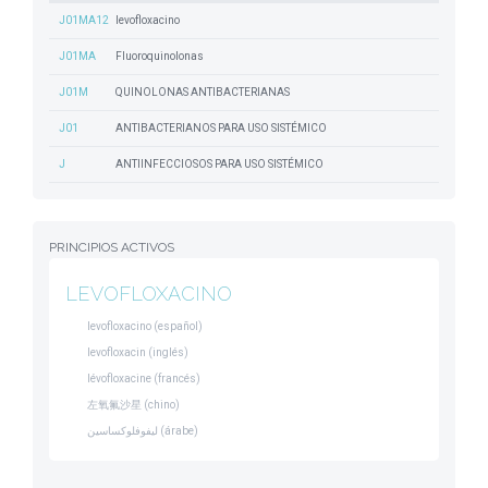
J01MA12
levofloxacino
J01MA
Fluoroquinolonas
J01M
QUINOLONAS ANTIBACTERIANAS
J01
ANTIBACTERIANOS PARA USO SISTÉMICO
J
ANTIINFECCIOSOS PARA USO SISTÉMICO
PRINCIPIOS ACTIVOS
LEVOFLOXACINO
levofloxacino (español)
levofloxacin (inglés)
lévofloxacine (francés)
左氧氟沙星 (chino)
ليفوفلوكساسين (árabe)