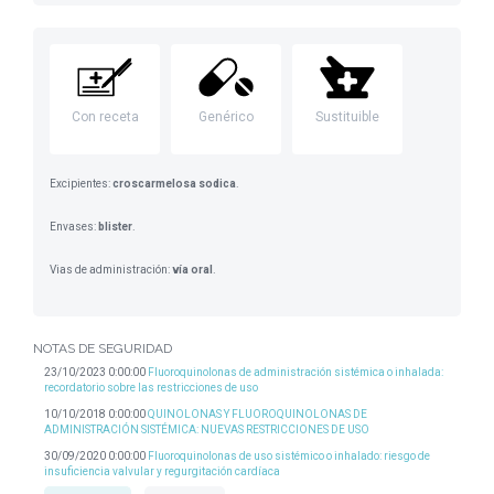
Con receta
Genérico
Sustituible
Excipientes:
croscarmelosa sodica
.
Envases:
blister
.
Vias de administración:
vía oral
.
NOTAS DE SEGURIDAD
23/10/2023 0:00:00
Fluoroquinolonas de administración sistémica o inhalada:
recordatorio sobre las restricciones de uso
10/10/2018 0:00:00
QUINOLONAS Y FLUOROQUINOLONAS DE
ADMINISTRACIÓN SISTÉMICA: NUEVAS RESTRICCIONES DE USO
30/09/2020 0:00:00
Fluoroquinolonas de uso sistémico o inhalado: riesgo de
insuficiencia valvular y regurgitación cardíaca