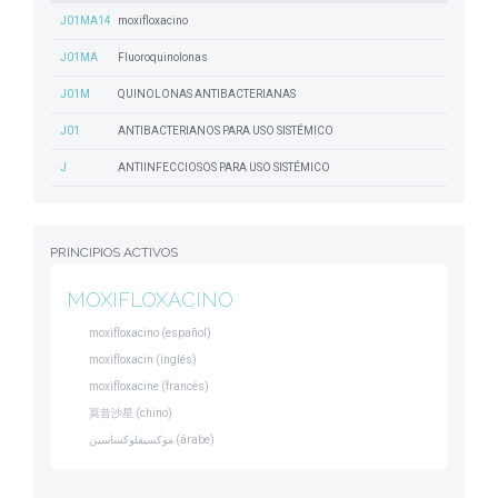
J01MA14
moxifloxacino
J01MA
Fluoroquinolonas
J01M
QUINOLONAS ANTIBACTERIANAS
J01
ANTIBACTERIANOS PARA USO SISTÉMICO
J
ANTIINFECCIOSOS PARA USO SISTÉMICO
PRINCIPIOS ACTIVOS
MOXIFLOXACINO
moxifloxacino (español)
moxifloxacin (inglés)
moxifloxacine (francés)
莫昔沙星 (chino)
موكسيفلوكساسين (árabe)