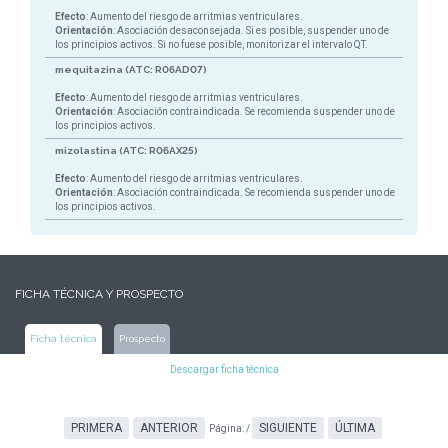
Efecto
: Aumento del riesgo de arritmias ventriculares.
Orientación
: Asociación desaconsejada. Si es posible, suspender uno de
los principios activos. Si no fuese posible, monitorizar el intervalo QT.
mequitazina (ATC: R06AD07)
Efecto
: Aumento del riesgo de arritmias ventriculares.
Orientación
: Asociación contraindicada. Se recomienda suspender uno de
los principios activos.
mizolastina (ATC: R06AX25)
Efecto
: Aumento del riesgo de arritmias ventriculares.
Orientación
: Asociación contraindicada. Se recomienda suspender uno de
los principios activos.
FICHA TÉCNICA Y PROSPECTO
Ficha técnica
Prospecto
Descargar ficha técnica
PRIMERA
ANTERIOR
SIGUIENTE
ÚLTIMA
Página:
/