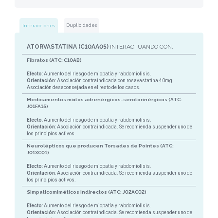
Duplicidades
Interacciones
ATORVASTATINA (C10AA05)
INTERACTUANDO CON:
Fibratos (ATC: C10AB)
Efecto
: Aumento del riesgo de miopatía y rabdomiolisis.
Orientación
: Asociación contraindicada con rosavastatina 40mg.
Asociación desaconsejada en el resto de los casos.
Medicamentos mixtos adrenérgicos-serotorinérgicos (ATC:
J01FA15)
Efecto
: Aumento del riesgo de miopatía y rabdomiolisis.
Orientación
: Asociación contraindicada. Se recomienda suspender uno de
los principios activos.
Neurolépticos que producen Torsades de Pointes (ATC:
J01XC01)
Efecto
: Aumento del riesgo de miopatía y rabdomiolisis.
Orientación
: Asociación contraindicada. Se recomienda suspender uno de
los principios activos.
Simpaticomiméticos indirectos (ATC: J02AC02)
Efecto
: Aumento del riesgo de miopatía y rabdomiolisis.
Orientación
: Asociación contraindicada. Se recomienda suspender uno de