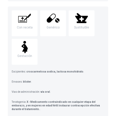
Con receta
Genérico
Sustituible
Gestación
Excipientes:
croscarmelosa sodica, lactosa monohidrato
.
Envases:
blister
.
Vias de administración:
vía oral
.
Teratogenia:
X - Medicamento contraindicado en cualquier etapa del
embarazo, y en mujeres en edad fértil instaurar contracepción efectiva
durante el tratamiento.
.