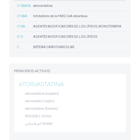
C10AA05
atorvastatina
C10AA
Inhibidores de la HMG CoA reductasa
C10A
AGENTES MODIFICADORES DE LOS LÍPIDOS, MONOTERAPIA
C10
AGENTES MODIFICADORES DE LOS LÍPIDOS
C
SISTEMA CARDIOVASCULAR
PRINCIPIOS ACTIVOS
ATORVASTATINA
atorvastatina (español)
atorvastatin (inglés)
atorvastatine (francés)
阿托伐他汀 (chino)
أتورفاستاتين (árabe)