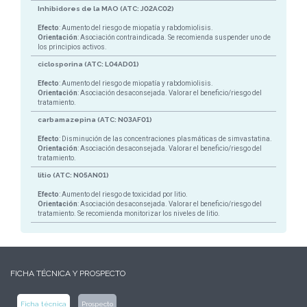
Inhibidores de la MAO (ATC: J02AC02)
Efecto
: Aumento del riesgo de miopatía y rabdomiolisis.
Orientación
: Asociación contraindicada. Se recomienda suspender uno de
los principios activos.
ciclosporina (ATC: L04AD01)
Efecto
: Aumento del riesgo de miopatía y rabdomiolisis.
Orientación
: Asociación desaconsejada. Valorar el beneficio/riesgo del
tratamiento.
carbamazepina (ATC: N03AF01)
Efecto
: Disminución de las concentraciones plasmáticas de simvastatina.
Orientación
: Asociación desaconsejada. Valorar el beneficio/riesgo del
tratamiento.
litio (ATC: N05AN01)
Efecto
: Aumento del riesgo de toxicidad por litio.
Orientación
: Asociación desaconsejada. Valorar el beneficio/riesgo del
tratamiento. Se recomienda monitorizar los niveles de litio.
FICHA TÉCNICA Y PROSPECTO
Ficha técnica
Prospecto