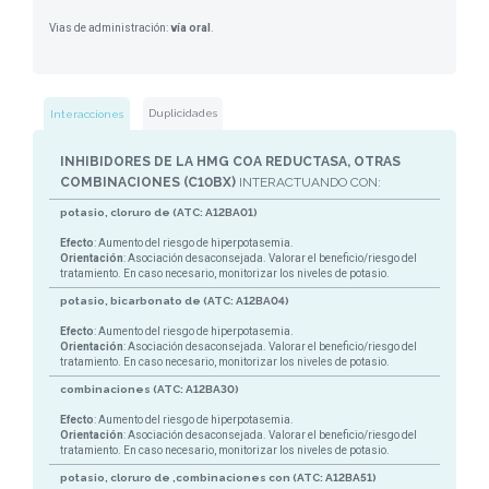
Vias de administración:
vía oral
.
Duplicidades
Interacciones
INHIBIDORES DE LA HMG COA REDUCTASA, OTRAS
COMBINACIONES (C10BX)
INTERACTUANDO CON:
potasio, cloruro de (ATC: A12BA01)
Efecto
: Aumento del riesgo de hiperpotasemia.
Orientación
: Asociación desaconsejada. Valorar el beneficio/riesgo del
tratamiento. En caso necesario, monitorizar los niveles de potasio.
potasio, bicarbonato de (ATC: A12BA04)
Efecto
: Aumento del riesgo de hiperpotasemia.
Orientación
: Asociación desaconsejada. Valorar el beneficio/riesgo del
tratamiento. En caso necesario, monitorizar los niveles de potasio.
combinaciones (ATC: A12BA30)
Efecto
: Aumento del riesgo de hiperpotasemia.
Orientación
: Asociación desaconsejada. Valorar el beneficio/riesgo del
tratamiento. En caso necesario, monitorizar los niveles de potasio.
potasio, cloruro de ,combinaciones con (ATC: A12BA51)