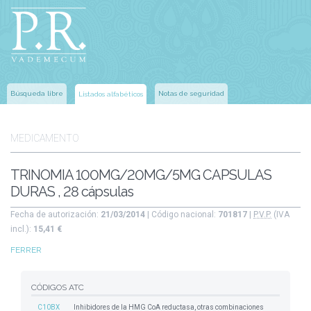
Búsqueda libre
Notas de seguridad
Listados alfabéticos
MEDICAMENTO
TRINOMIA 100MG/20MG/5MG CAPSULAS
DURAS , 28 cápsulas
Fecha de autorización:
21/03/2014
| Código nacional:
701817
|
P.V.P.
(IVA
incl.):
15,41 €
FERRER
CÓDIGOS ATC
C10BX
Inhibidores de la HMG CoA reductasa, otras combinaciones