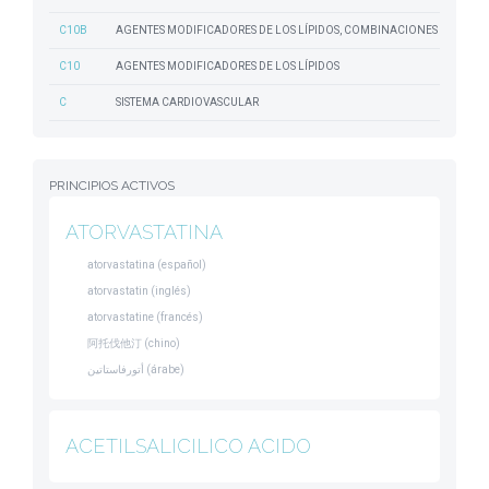
C10B
AGENTES MODIFICADORES DE LOS LÍPIDOS, COMBINACIONES
C10
AGENTES MODIFICADORES DE LOS LÍPIDOS
C
SISTEMA CARDIOVASCULAR
PRINCIPIOS ACTIVOS
ATORVASTATINA
atorvastatina (español)
atorvastatin (inglés)
atorvastatine (francés)
阿托伐他汀 (chino)
أتورفاستاتين (árabe)
ACETILSALICILICO ACIDO