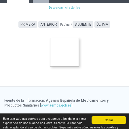
Descargar ficha técnica
PRIMERA
ANTERIOR
SIGUIENTE
ÚLTIMA
Página:
/
Fuente de la información:
Agencia Española de Medicamentos y
Productos Sanitarios
[
www.aemps.gob.es
].
Fuente de la información de precios:
Ministerio de Sanidad, Servicios
Este sitio web usa cookies para ayudarnos a brindarle la mejor
Cerrar
Sociales e Igualdad
[
www.msssi.gob.es
]
experiencia de uso cuando nos visita. Si continua usándolo,
está aceptando el uso de dichas cookies. Sepa más sobre cómo usamos las cookies y