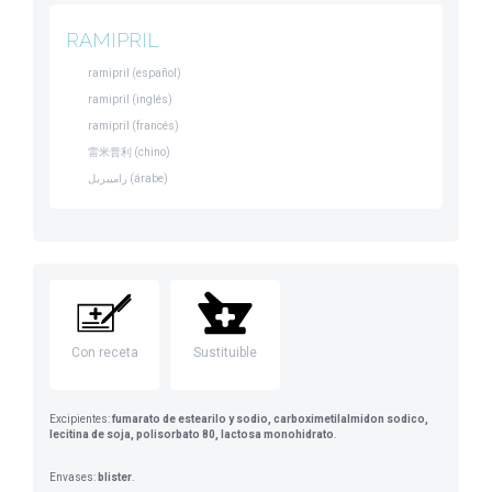
RAMIPRIL
ramipril (español)
ramipril (inglés)
ramipril (francés)
雷米普利 (chino)
راميبريل (árabe)
Con receta
Sustituible
Excipientes:
fumarato de estearilo y sodio, carboximetilalmidon sodico,
lecitina de soja, polisorbato 80, lactosa monohidrato
.
Envases:
blister
.