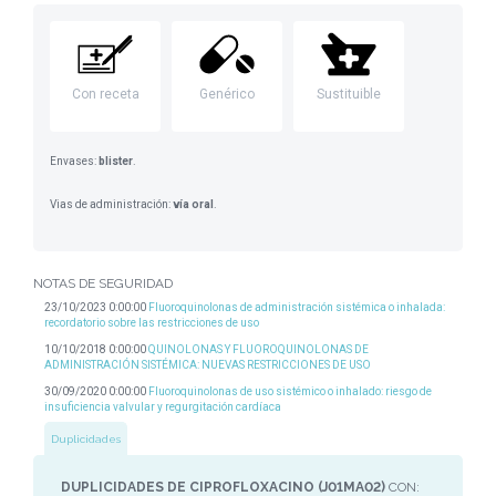
Con receta
Genérico
Sustituible
Envases:
blister
.
Vias de administración:
vía oral
.
NOTAS DE SEGURIDAD
23/10/2023 0:00:00
Fluoroquinolonas de administración sistémica o inhalada:
recordatorio sobre las restricciones de uso
10/10/2018 0:00:00
QUINOLONAS Y FLUOROQUINOLONAS DE
ADMINISTRACIÓN SISTÉMICA: NUEVAS RESTRICCIONES DE USO
30/09/2020 0:00:00
Fluoroquinolonas de uso sistémico o inhalado: riesgo de
insuficiencia valvular y regurgitación cardíaca
Duplicidades
DUPLICIDADES DE CIPROFLOXACINO (J01MA02)
CON: