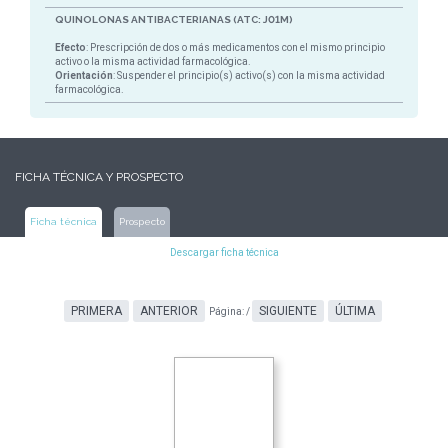
QUINOLONAS ANTIBACTERIANAS (ATC: J01M)
Efecto
: Prescripción de dos o más medicamentos con el mismo principio
activo o la misma actividad farmacológica.
Orientación
: Suspender el principio(s) activo(s) con la misma actividad
farmacológica.
FICHA TÉCNICA Y PROSPECTO
Ficha técnica
Prospecto
Descargar ficha técnica
PRIMERA
ANTERIOR
SIGUIENTE
ÚLTIMA
Página:
/