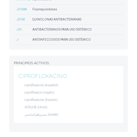
J01MA
Fluoroquinolonas
J01M
QUINOLONAS ANTIBACTERIANAS
J01
ANTIBACTERIANOS PARA USO SISTÉMICO
J
ANTIINFECCIOSOS PARA USO SISTÉMICO
PRINCIPIOS ACTIVOS
CIPROFLOXACINO
ciprofloxacino (español)
ciprofloxacin (inglés)
ciprofloxacine (francés)
环丙沙星 (chino)
سيبروفلوكساسين (árabe)