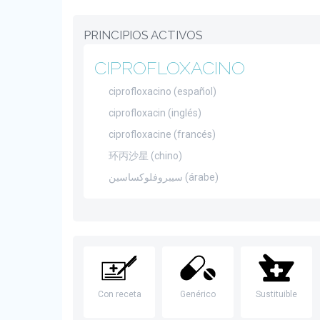
PRINCIPIOS ACTIVOS
CIPROFLOXACINO
ciprofloxacino (español)
ciprofloxacin (inglés)
ciprofloxacine (francés)
环丙沙星 (chino)
سيبروفلوكساسين (árabe)
Con receta
Genérico
Sustituible