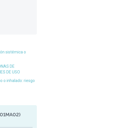
ón sistémica o
ONAS DE
NES DE USO
o o inhalado: riesgo
J01MA02)