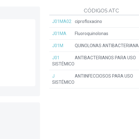
CÓDIGOS ATC
J01MA02
ciprofloxacino
J01MA
Fluoroquinolonas
J01M
QUINOLONAS ANTIBACTERIANA
J01
ANTIBACTERIANOS PARA USO
SISTÉMICO
J
ANTIINFECCIOSOS PARA USO
SISTÉMICO