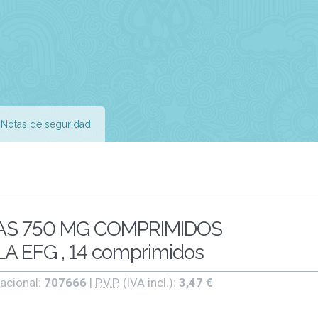
Notas de seguridad
AS 750 MG COMPRIMIDOS
 EFG , 14 comprimidos
acional:
707666
|
P.V.P.
(IVA incl.):
3,47 €