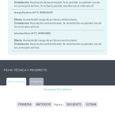
Orientación
: Asociación desaconsejada. Si es posible, suspender uno de
los principios activos. Si no fuese posible, monitorizar el intervalo QT.
mequitazina (ATC: R06AD07)
Efecto
: Aumento del riesgo de arritmias ventriculares.
Orientación
: Asociación contraindicada. Se recomienda suspender uno de
los principios activos.
mizolastina (ATC: R06AX25)
Efecto
: Aumento del riesgo de arritmias ventriculares.
Orientación
: Asociación contraindicada. Se recomienda suspender uno de
los principios activos.
FICHA TÉCNICA Y PROSPECTO
Ficha técnica
Prospecto
Descargar ficha técnica
PRIMERA
ANTERIOR
SIGUIENTE
ÚLTIMA
Página:
/