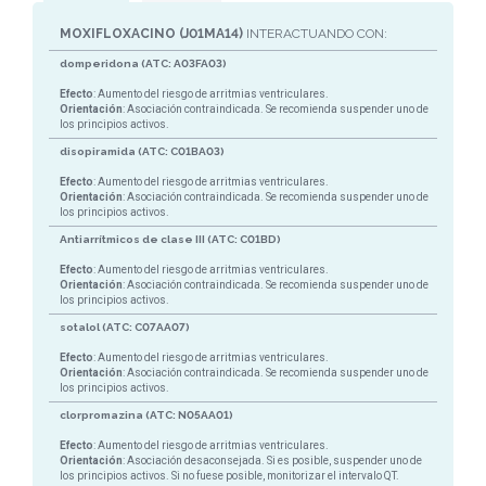
MOXIFLOXACINO (J01MA14)
INTERACTUANDO CON:
domperidona (ATC: A03FA03)
Efecto
: Aumento del riesgo de arritmias ventriculares.
Orientación
: Asociación contraindicada. Se recomienda suspender uno de
los principios activos.
disopiramida (ATC: C01BA03)
Efecto
: Aumento del riesgo de arritmias ventriculares.
Orientación
: Asociación contraindicada. Se recomienda suspender uno de
los principios activos.
Antiarrítmicos de clase III (ATC: C01BD)
Efecto
: Aumento del riesgo de arritmias ventriculares.
Orientación
: Asociación contraindicada. Se recomienda suspender uno de
los principios activos.
sotalol (ATC: C07AA07)
Efecto
: Aumento del riesgo de arritmias ventriculares.
Orientación
: Asociación contraindicada. Se recomienda suspender uno de
los principios activos.
clorpromazina (ATC: N05AA01)
Efecto
: Aumento del riesgo de arritmias ventriculares.
Orientación
: Asociación desaconsejada. Si es posible, suspender uno de
los principios activos. Si no fuese posible, monitorizar el intervalo QT.