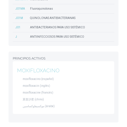
J01MA
Fluoroquinolonas
J01M
QUINOLONAS ANTIBACTERIANAS
J01
ANTIBACTERIANOS PARA USO SISTÉMICO
J
ANTIINFECCIOSOS PARA USO SISTÉMICO
PRINCIPIOS ACTIVOS
MOXIFLOXACINO
moxifloxacino (español)
moxifloxacin (inglés)
moxifloxacine (francés)
莫昔沙星 (chino)
موكسيفلوكساسين (árabe)