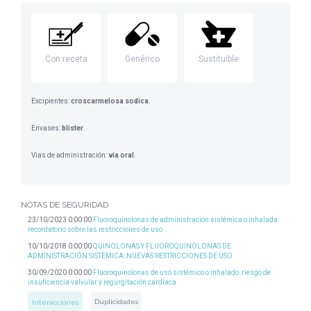
Con receta
Genérico
Sustituible
Excipientes:
croscarmelosa sodica
.
Envases:
blister
.
Vias de administración:
vía oral
.
NOTAS DE SEGURIDAD
23/10/2023 0:00:00
Fluoroquinolonas de administración sistémica o inhalada:
recordatorio sobre las restricciones de uso
10/10/2018 0:00:00
QUINOLONAS Y FLUOROQUINOLONAS DE
ADMINISTRACIÓN SISTÉMICA: NUEVAS RESTRICCIONES DE USO
30/09/2020 0:00:00
Fluoroquinolonas de uso sistémico o inhalado: riesgo de
insuficiencia valvular y regurgitación cardíaca
Duplicidades
Interacciones