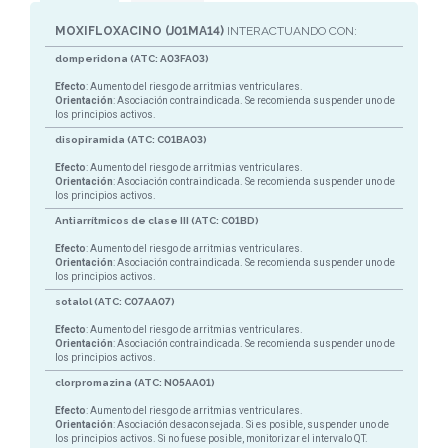
MOXIFLOXACINO (J01MA14)
INTERACTUANDO CON:
domperidona (ATC: A03FA03)
Efecto
: Aumento del riesgo de arritmias ventriculares.
Orientación
: Asociación contraindicada. Se recomienda suspender uno de
los principios activos.
disopiramida (ATC: C01BA03)
Efecto
: Aumento del riesgo de arritmias ventriculares.
Orientación
: Asociación contraindicada. Se recomienda suspender uno de
los principios activos.
Antiarrítmicos de clase III (ATC: C01BD)
Efecto
: Aumento del riesgo de arritmias ventriculares.
Orientación
: Asociación contraindicada. Se recomienda suspender uno de
los principios activos.
sotalol (ATC: C07AA07)
Efecto
: Aumento del riesgo de arritmias ventriculares.
Orientación
: Asociación contraindicada. Se recomienda suspender uno de
los principios activos.
clorpromazina (ATC: N05AA01)
Efecto
: Aumento del riesgo de arritmias ventriculares.
Orientación
: Asociación desaconsejada. Si es posible, suspender uno de
los principios activos. Si no fuese posible, monitorizar el intervalo QT.