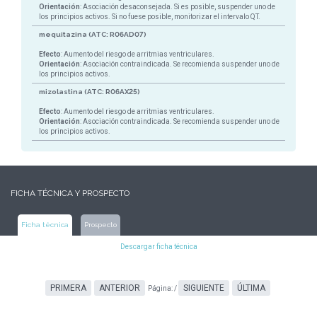
Orientación
: Asociación desaconsejada. Si es posible, suspender uno de
los principios activos. Si no fuese posible, monitorizar el intervalo QT.
mequitazina (ATC: R06AD07)
Efecto
: Aumento del riesgo de arritmias ventriculares.
Orientación
: Asociación contraindicada. Se recomienda suspender uno de
los principios activos.
mizolastina (ATC: R06AX25)
Efecto
: Aumento del riesgo de arritmias ventriculares.
Orientación
: Asociación contraindicada. Se recomienda suspender uno de
los principios activos.
FICHA TÉCNICA Y PROSPECTO
Ficha técnica
Prospecto
Descargar ficha técnica
PRIMERA
ANTERIOR
SIGUIENTE
ÚLTIMA
Página:
/