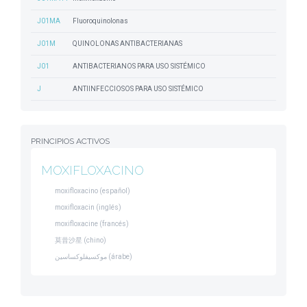
J01MA
Fluoroquinolonas
J01M
QUINOLONAS ANTIBACTERIANAS
J01
ANTIBACTERIANOS PARA USO SISTÉMICO
J
ANTIINFECCIOSOS PARA USO SISTÉMICO
PRINCIPIOS ACTIVOS
MOXIFLOXACINO
moxifloxacino (español)
moxifloxacin (inglés)
moxifloxacine (francés)
莫昔沙星 (chino)
موكسيفلوكساسين (árabe)