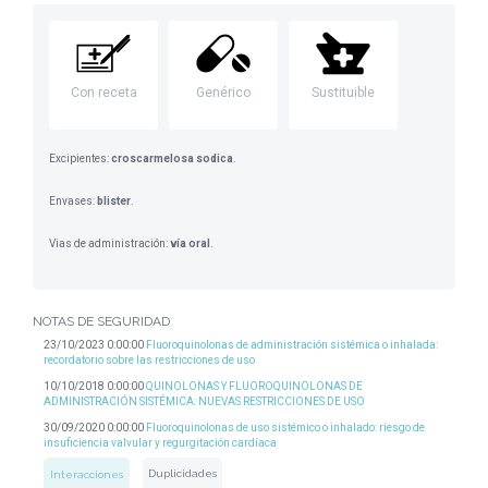
Con receta
Genérico
Sustituible
Excipientes:
croscarmelosa sodica
.
Envases:
blister
.
Vias de administración:
vía oral
.
NOTAS DE SEGURIDAD
23/10/2023 0:00:00
Fluoroquinolonas de administración sistémica o inhalada:
recordatorio sobre las restricciones de uso
10/10/2018 0:00:00
QUINOLONAS Y FLUOROQUINOLONAS DE
ADMINISTRACIÓN SISTÉMICA: NUEVAS RESTRICCIONES DE USO
30/09/2020 0:00:00
Fluoroquinolonas de uso sistémico o inhalado: riesgo de
insuficiencia valvular y regurgitación cardíaca
Duplicidades
Interacciones