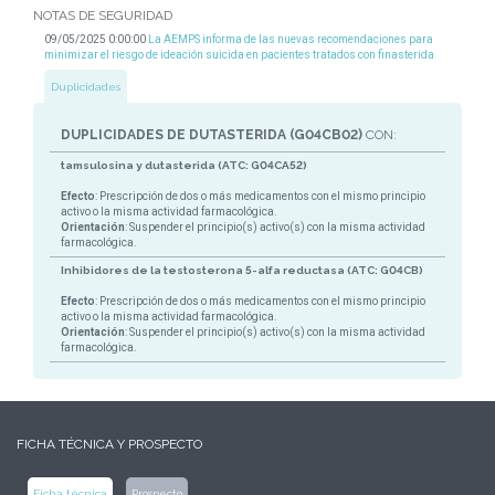
NOTAS DE SEGURIDAD
09/05/2025 0:00:00
La AEMPS informa de las nuevas recomendaciones para
minimizar el riesgo de ideación suicida en pacientes tratados con finasterida
Duplicidades
DUPLICIDADES DE DUTASTERIDA (G04CB02)
CON:
tamsulosina y dutasterida (ATC: G04CA52)
Efecto
: Prescripción de dos o más medicamentos con el mismo principio
activo o la misma actividad farmacológica.
Orientación
: Suspender el principio(s) activo(s) con la misma actividad
farmacológica.
Inhibidores de la testosterona 5-alfa reductasa (ATC: G04CB)
Efecto
: Prescripción de dos o más medicamentos con el mismo principio
activo o la misma actividad farmacológica.
Orientación
: Suspender el principio(s) activo(s) con la misma actividad
farmacológica.
FICHA TÉCNICA Y PROSPECTO
Ficha técnica
Prospecto