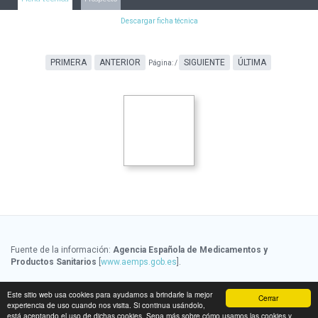
Descargar ficha técnica
PRIMERA
ANTERIOR
SIGUIENTE
ÚLTIMA
Página:
/
Fuente de la información:
Agencia Española de Medicamentos y
Productos Sanitarios
[
www.aemps.gob.es
].
Fuente de la información de precios:
Ministerio de Sanidad, Servicios
Este sitio web usa cookies para ayudarnos a brindarle la mejor
Cerrar
Sociales e Igualdad
[
www.msssi.gob.es
]
experiencia de uso cuando nos visita. Si continua usándolo,
está aceptando el uso de dichas cookies. Sepa más sobre cómo usamos las cookies y