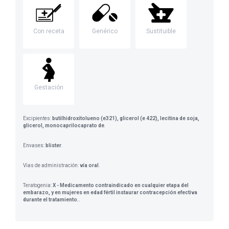
Con receta
Genérico
Sustituible
Gestación
Excipientes:
butilhidroxitolueno (e321), glicerol (e 422), lecitina de soja,
glicerol, monocaprilocaprato de
.
Envases:
blister
.
Vias de administración:
vía oral
.
Teratogenia:
X - Medicamento contraindicado en cualquier etapa del
embarazo, y en mujeres en edad fértil instaurar contracepción efectiva
durante el tratamiento.
.