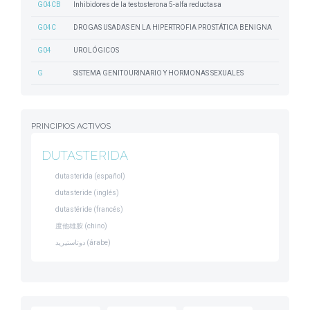
G04CB
Inhibidores de la testosterona 5-alfa reductasa
G04C
DROGAS USADAS EN LA HIPERTROFIA PROSTÁTICA BENIGNA
G04
UROLÓGICOS
G
SISTEMA GENITOURINARIO Y HORMONAS SEXUALES
PRINCIPIOS ACTIVOS
DUTASTERIDA
dutasterida (español)
dutasteride (inglés)
dutastéride (francés)
度他雄胺 (chino)
دوتاستيريد (árabe)