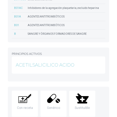
B01AC
Inhibidores de la agregación plaquetaria, excluido heparina
B01A
AGENTES ANTITROMBÓTICOS
B01
AGENTES ANTITROMBÓTICOS
B
SANGRE Y ÓRGANOS FORMADORES DE SANGRE
PRINCIPIOS ACTIVOS
ACETILSALICILICO ACIDO
Con receta
Genérico
Sustituible