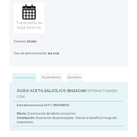
Tratamiento de
larga duración
Envases:
blister
.
Vias de administración:
vía oral
.
Duplicidades
Geriatría
Interacciones
ÁCIDO ACETILSALICÍLICO (B01AC06)
INTERACTUANDO
CON:
benzbromarona (ATC: M04AB03)
Efecto
: Disminución del efecto uricosúrico.
Orientación
: Asociación desaconsejada. Valorar el beneficio/riesgo del
tratamiento.