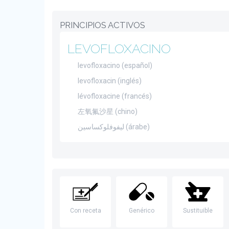
PRINCIPIOS ACTIVOS
LEVOFLOXACINO
levofloxacino (español)
levofloxacin (inglés)
lévofloxacine (francés)
左氧氟沙星 (chino)
ليفوفلوكساسين (árabe)
Con receta
Genérico
Sustituible