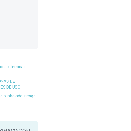
ón sistémica o
ONAS DE
NES DE USO
o o inhalado: riesgo
01MA12)
CON: